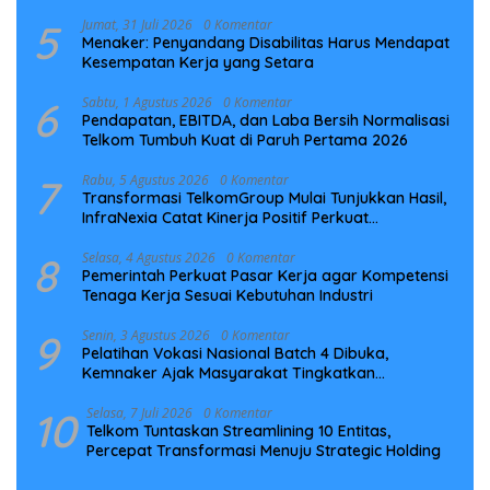
5
Jumat, 31 Juli 2026
0 Komentar
Menaker: Penyandang Disabilitas Harus Mendapat
Kesempatan Kerja yang Setara
6
Sabtu, 1 Agustus 2026
0 Komentar
Pendapatan, EBITDA, dan Laba Bersih Normalisasi
Telkom Tumbuh Kuat di Paruh Pertama 2026
7
Rabu, 5 Agustus 2026
0 Komentar
Transformasi TelkomGroup Mulai Tunjukkan Hasil,
InfraNexia Catat Kinerja Positif Perkuat
Infrastruktur Digital Nasional
8
Selasa, 4 Agustus 2026
0 Komentar
Pemerintah Perkuat Pasar Kerja agar Kompetensi
Tenaga Kerja Sesuai Kebutuhan Industri
9
Senin, 3 Agustus 2026
0 Komentar
Pelatihan Vokasi Nasional Batch 4 Dibuka,
Kemnaker Ajak Masyarakat Tingkatkan
Kompetensi
10
Selasa, 7 Juli 2026
0 Komentar
Telkom Tuntaskan Streamlining 10 Entitas,
Percepat Transformasi Menuju Strategic Holding