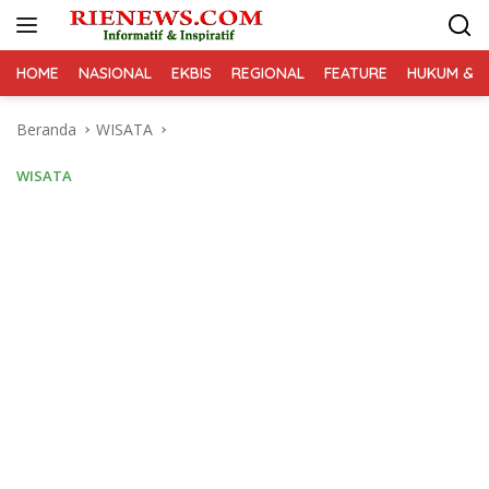
Langsung
ke
konten
HOME
NASIONAL
EKBIS
REGIONAL
FEATURE
HUKUM & K
Beranda
WISATA
WISATA