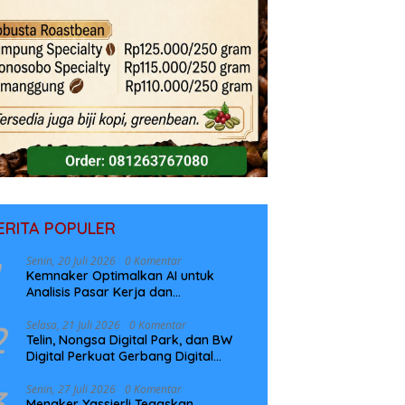
ERITA POPULER
Senin, 20 Juli 2026
0 Komentar
Kemnaker Optimalkan AI untuk
Analisis Pasar Kerja dan
Perencanaan Pelatihan
2
Selasa, 21 Juli 2026
0 Komentar
Telin, Nongsa Digital Park, dan BW
Digital Perkuat Gerbang Digital
Indonesia Melalui Sistem Kabel Laut
NCC
3
Senin, 27 Juli 2026
0 Komentar
Menaker Yassierli Tegaskan,