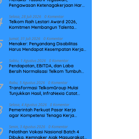
Pengawasan Ketenagakerjaan Harus
Berbasis Risiko dan Preventif
4
Selasa, 28 Juli 2026
0 Komentar
Telkom Raih Lestari Award 2026,
Komitmen Membangun Talenta
Berkelanjutan
5
Jumat, 31 Juli 2026
0 Komentar
Menaker: Penyandang Disabilitas
Harus Mendapat Kesempatan Kerja
yang Setara
6
Sabtu, 1 Agustus 2026
0 Komentar
Pendapatan, EBITDA, dan Laba
Bersih Normalisasi Telkom Tumbuh
Kuat di Paruh Pertama 2026
7
Rabu, 5 Agustus 2026
0 Komentar
Transformasi TelkomGroup Mulai
Tunjukkan Hasil, InfraNexia Catat
Kinerja Positif Perkuat Infrastruktur
Digital Nasional
8
Selasa, 4 Agustus 2026
0 Komentar
Pemerintah Perkuat Pasar Kerja
agar Kompetensi Tenaga Kerja
Sesuai Kebutuhan Industri
9
Senin, 3 Agustus 2026
0 Komentar
Pelatihan Vokasi Nasional Batch 4
Dibuka, Kemnaker Ajak Masyarakat