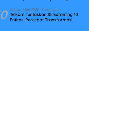
Tingkatkan Kompetensi
10
Selasa, 7 Juli 2026
0 Komentar
Telkom Tuntaskan Streamlining 10
Entitas, Percepat Transformasi
Menuju Strategic Holding