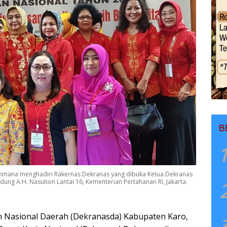
B
1
rahmana menghadiri Rakernas Dekranas yang dibuka Ketua Dekranas
dung A.H. Nasution Lantai 16, Kementerian Pertahanan RI, Jakarta.
n Nasional Daerah (Dekranasda) Kabupaten Karo,