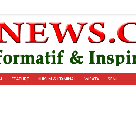
AL
FEATURE
HUKUM & KRIMINAL
WISATA
SENI