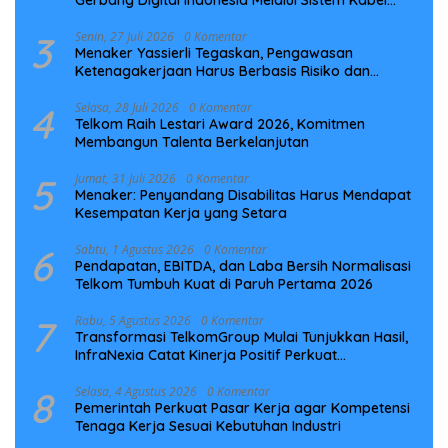
Laut NCC
3
Senin, 27 Juli 2026
0 Komentar
Menaker Yassierli Tegaskan, Pengawasan
Ketenagakerjaan Harus Berbasis Risiko dan
Preventif
4
Selasa, 28 Juli 2026
0 Komentar
Telkom Raih Lestari Award 2026, Komitmen
Membangun Talenta Berkelanjutan
5
Jumat, 31 Juli 2026
0 Komentar
Menaker: Penyandang Disabilitas Harus Mendapat
Kesempatan Kerja yang Setara
6
Sabtu, 1 Agustus 2026
0 Komentar
Pendapatan, EBITDA, dan Laba Bersih Normalisasi
Telkom Tumbuh Kuat di Paruh Pertama 2026
7
Rabu, 5 Agustus 2026
0 Komentar
Transformasi TelkomGroup Mulai Tunjukkan Hasil,
InfraNexia Catat Kinerja Positif Perkuat
Infrastruktur Digital Nasional
8
Selasa, 4 Agustus 2026
0 Komentar
Pemerintah Perkuat Pasar Kerja agar Kompetensi
Tenaga Kerja Sesuai Kebutuhan Industri