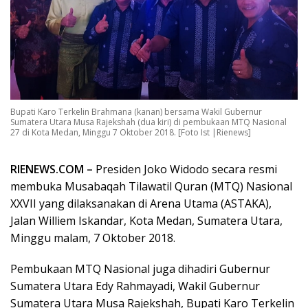
Bupati Karo Terkelin Brahmana (kanan) bersama Wakil Gubernur
Sumatera Utara Musa Rajekshah (dua kiri) di pembukaan MTQ Nasional
27 di Kota Medan, Minggu 7 Oktober 2018. [Foto Ist |Rienews]
RIENEWS.COM –
Presiden Joko Widodo secara resmi
membuka Musabaqah Tilawatil Quran (MTQ) Nasional
XXVII yang dilaksanakan di Arena Utama (ASTAKA),
Jalan Williem Iskandar, Kota Medan, Sumatera Utara,
Minggu malam, 7 Oktober 2018.
Pembukaan MTQ Nasional juga dihadiri Gubernur
Sumatera Utara Edy Rahmayadi, Wakil Gubernur
Sumatera Utara Musa Rajekshah, Bupati Karo Terkelin