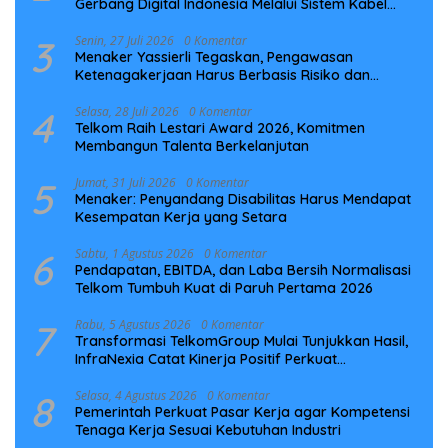
Gerbang Digital Indonesia Melalui Sistem Kabel
Laut NCC
3
Senin, 27 Juli 2026
0 Komentar
Menaker Yassierli Tegaskan, Pengawasan
Ketenagakerjaan Harus Berbasis Risiko dan
Preventif
4
Selasa, 28 Juli 2026
0 Komentar
Telkom Raih Lestari Award 2026, Komitmen
Membangun Talenta Berkelanjutan
5
Jumat, 31 Juli 2026
0 Komentar
Menaker: Penyandang Disabilitas Harus Mendapat
Kesempatan Kerja yang Setara
6
Sabtu, 1 Agustus 2026
0 Komentar
Pendapatan, EBITDA, dan Laba Bersih Normalisasi
Telkom Tumbuh Kuat di Paruh Pertama 2026
7
Rabu, 5 Agustus 2026
0 Komentar
Transformasi TelkomGroup Mulai Tunjukkan Hasil,
InfraNexia Catat Kinerja Positif Perkuat
Infrastruktur Digital Nasional
8
Selasa, 4 Agustus 2026
0 Komentar
Pemerintah Perkuat Pasar Kerja agar Kompetensi
Tenaga Kerja Sesuai Kebutuhan Industri