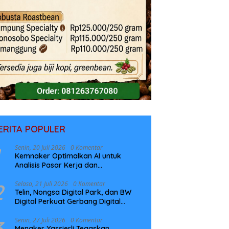
ERITA POPULER
Senin, 20 Juli 2026
0 Komentar
Kemnaker Optimalkan AI untuk
Analisis Pasar Kerja dan
Perencanaan Pelatihan
2
Selasa, 21 Juli 2026
0 Komentar
Telin, Nongsa Digital Park, dan BW
Digital Perkuat Gerbang Digital
Indonesia Melalui Sistem Kabel Laut
NCC
3
Senin, 27 Juli 2026
0 Komentar
Menaker Yassierli Tegaskan,