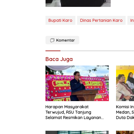
Bupati Karo
Dinas Pertanian Karo
I
Komentar
Baca Juga
Harapan Masyarakat
Komisi I
Terwujud, RSU Tanjung
Medan, S
Selamat Resmikan Layanan
Duta Dak
BPJS Kesehatan