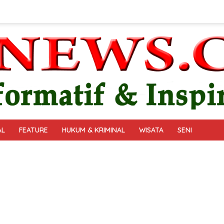
AL
FEATURE
HUKUM & KRIMINAL
WISATA
SENI