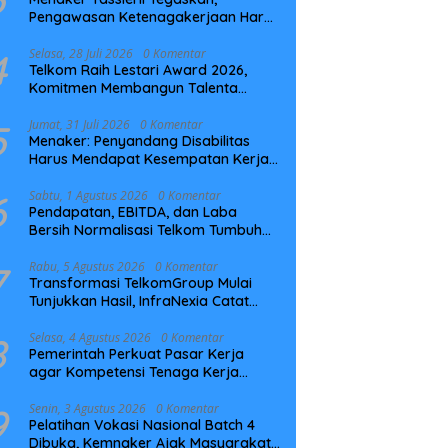
Pengawasan Ketenagakerjaan Harus
Berbasis Risiko dan Preventif
4
Selasa, 28 Juli 2026
0 Komentar
Telkom Raih Lestari Award 2026,
Komitmen Membangun Talenta
Berkelanjutan
5
Jumat, 31 Juli 2026
0 Komentar
Menaker: Penyandang Disabilitas
Harus Mendapat Kesempatan Kerja
yang Setara
6
Sabtu, 1 Agustus 2026
0 Komentar
Pendapatan, EBITDA, dan Laba
Bersih Normalisasi Telkom Tumbuh
Kuat di Paruh Pertama 2026
7
Rabu, 5 Agustus 2026
0 Komentar
Transformasi TelkomGroup Mulai
Tunjukkan Hasil, InfraNexia Catat
Kinerja Positif Perkuat Infrastruktur
Digital Nasional
8
Selasa, 4 Agustus 2026
0 Komentar
Pemerintah Perkuat Pasar Kerja
agar Kompetensi Tenaga Kerja
Sesuai Kebutuhan Industri
9
Senin, 3 Agustus 2026
0 Komentar
Pelatihan Vokasi Nasional Batch 4
Dibuka, Kemnaker Ajak Masyarakat