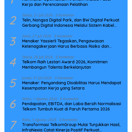
Kerja dan Perencanaan Pelatihan
2
Selasa, 21 Juli 2026
0 Komentar
Telin, Nongsa Digital Park, dan BW Digital Perkuat
Gerbang Digital Indonesia Melalui Sistem Kabel
Laut NCC
3
Senin, 27 Juli 2026
0 Komentar
Menaker Yassierli Tegaskan, Pengawasan
Ketenagakerjaan Harus Berbasis Risiko dan
Preventif
4
Selasa, 28 Juli 2026
0 Komentar
Telkom Raih Lestari Award 2026, Komitmen
Membangun Talenta Berkelanjutan
5
Jumat, 31 Juli 2026
0 Komentar
Menaker: Penyandang Disabilitas Harus Mendapat
Kesempatan Kerja yang Setara
6
Sabtu, 1 Agustus 2026
0 Komentar
Pendapatan, EBITDA, dan Laba Bersih Normalisasi
Telkom Tumbuh Kuat di Paruh Pertama 2026
7
Rabu, 5 Agustus 2026
0 Komentar
Transformasi TelkomGroup Mulai Tunjukkan Hasil,
InfraNexia Catat Kinerja Positif Perkuat