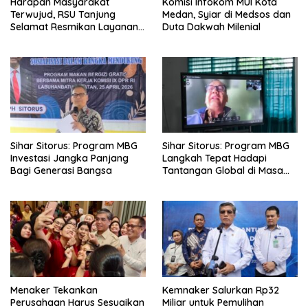
Harapan Masyarakat
Komisi Infokom MUI Kota
Terwujud, RSU Tanjung
Medan, Syiar di Medsos dan
Selamat Resmikan Layanan
Duta Dakwah Milenial
BPJS Kesehatan
Sihar Sitorus: Program MBG
Sihar Sitorus: Program MBG
Investasi Jangka Panjang
Langkah Tepat Hadapi
Bagi Generasi Bangsa
Tantangan Global di Masa
Depan
Menaker Tekankan
Kemnaker Salurkan Rp32
Perusahaan Harus Sesuaikan
Miliar untuk Pemulihan