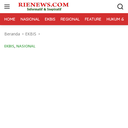
Langsung
ke
konten
HOME
NASIONAL
EKBIS
REGIONAL
FEATURE
HUKUM & K
Beranda
EKBIS
EKBIS
,
NASIONAL