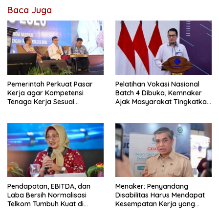
Baca Juga
Pemerintah Perkuat Pasar
Pelatihan Vokasi Nasional
Kerja agar Kompetensi
Batch 4 Dibuka, Kemnaker
Tenaga Kerja Sesuai
Ajak Masyarakat Tingkatkan
Kebutuhan Industri
Kompetensi
Pendapatan, EBITDA, dan
Menaker: Penyandang
Laba Bersih Normalisasi
Disabilitas Harus Mendapat
Telkom Tumbuh Kuat di
Kesempatan Kerja yang
Paruh Pertama 2026
Setara