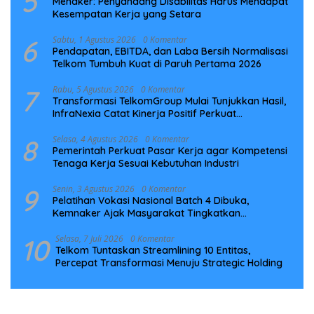
5
Menaker: Penyandang Disabilitas Harus Mendapat
Kesempatan Kerja yang Setara
6
Sabtu, 1 Agustus 2026
0 Komentar
Pendapatan, EBITDA, dan Laba Bersih Normalisasi
Telkom Tumbuh Kuat di Paruh Pertama 2026
7
Rabu, 5 Agustus 2026
0 Komentar
Transformasi TelkomGroup Mulai Tunjukkan Hasil,
InfraNexia Catat Kinerja Positif Perkuat
Infrastruktur Digital Nasional
8
Selasa, 4 Agustus 2026
0 Komentar
Pemerintah Perkuat Pasar Kerja agar Kompetensi
Tenaga Kerja Sesuai Kebutuhan Industri
9
Senin, 3 Agustus 2026
0 Komentar
Pelatihan Vokasi Nasional Batch 4 Dibuka,
Kemnaker Ajak Masyarakat Tingkatkan
Kompetensi
10
Selasa, 7 Juli 2026
0 Komentar
Telkom Tuntaskan Streamlining 10 Entitas,
Percepat Transformasi Menuju Strategic Holding