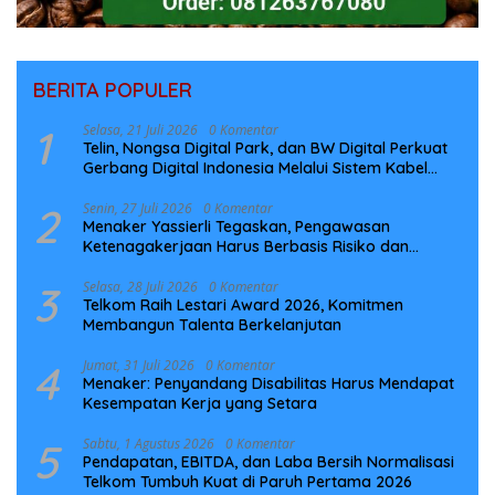
BERITA POPULER
1
Selasa, 21 Juli 2026
0 Komentar
Telin, Nongsa Digital Park, dan BW Digital Perkuat
Gerbang Digital Indonesia Melalui Sistem Kabel
Laut NCC
2
Senin, 27 Juli 2026
0 Komentar
Menaker Yassierli Tegaskan, Pengawasan
Ketenagakerjaan Harus Berbasis Risiko dan
Preventif
3
Selasa, 28 Juli 2026
0 Komentar
Telkom Raih Lestari Award 2026, Komitmen
Membangun Talenta Berkelanjutan
4
Jumat, 31 Juli 2026
0 Komentar
Menaker: Penyandang Disabilitas Harus Mendapat
Kesempatan Kerja yang Setara
5
Sabtu, 1 Agustus 2026
0 Komentar
Pendapatan, EBITDA, dan Laba Bersih Normalisasi
Telkom Tumbuh Kuat di Paruh Pertama 2026