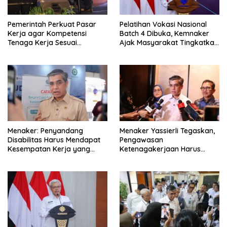
Pemerintah Perkuat Pasar
Pelatihan Vokasi Nasional
Kerja agar Kompetensi
Batch 4 Dibuka, Kemnaker
Tenaga Kerja Sesuai
Ajak Masyarakat Tingkatkan
Kebutuhan Industri
Kompetensi
Menaker: Penyandang
Menaker Yassierli Tegaskan,
Disabilitas Harus Mendapat
Pengawasan
Kesempatan Kerja yang
Ketenagakerjaan Harus
Setara
Berbasis Risiko dan Preventif