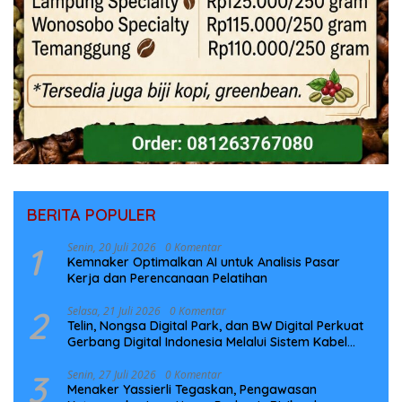
BERITA POPULER
1
Senin, 20 Juli 2026
0 Komentar
Kemnaker Optimalkan AI untuk Analisis Pasar
Kerja dan Perencanaan Pelatihan
2
Selasa, 21 Juli 2026
0 Komentar
Telin, Nongsa Digital Park, dan BW Digital Perkuat
Gerbang Digital Indonesia Melalui Sistem Kabel
Laut NCC
3
Senin, 27 Juli 2026
0 Komentar
Menaker Yassierli Tegaskan, Pengawasan