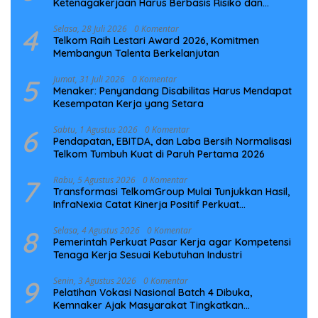
Ketenagakerjaan Harus Berbasis Risiko dan
Preventif
4
Selasa, 28 Juli 2026
0 Komentar
Telkom Raih Lestari Award 2026, Komitmen
Membangun Talenta Berkelanjutan
5
Jumat, 31 Juli 2026
0 Komentar
Menaker: Penyandang Disabilitas Harus Mendapat
Kesempatan Kerja yang Setara
6
Sabtu, 1 Agustus 2026
0 Komentar
Pendapatan, EBITDA, dan Laba Bersih Normalisasi
Telkom Tumbuh Kuat di Paruh Pertama 2026
7
Rabu, 5 Agustus 2026
0 Komentar
Transformasi TelkomGroup Mulai Tunjukkan Hasil,
InfraNexia Catat Kinerja Positif Perkuat
Infrastruktur Digital Nasional
8
Selasa, 4 Agustus 2026
0 Komentar
Pemerintah Perkuat Pasar Kerja agar Kompetensi
Tenaga Kerja Sesuai Kebutuhan Industri
9
Senin, 3 Agustus 2026
0 Komentar
Pelatihan Vokasi Nasional Batch 4 Dibuka,
Kemnaker Ajak Masyarakat Tingkatkan
Kompetensi