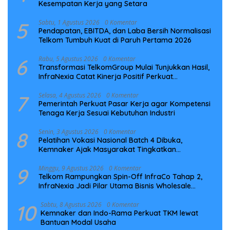
Kesempatan Kerja yang Setara
5
Sabtu, 1 Agustus 2026
0 Komentar
Pendapatan, EBITDA, dan Laba Bersih Normalisasi
Telkom Tumbuh Kuat di Paruh Pertama 2026
6
Rabu, 5 Agustus 2026
0 Komentar
Transformasi TelkomGroup Mulai Tunjukkan Hasil,
InfraNexia Catat Kinerja Positif Perkuat
Infrastruktur Digital Nasional
7
Selasa, 4 Agustus 2026
0 Komentar
Pemerintah Perkuat Pasar Kerja agar Kompetensi
Tenaga Kerja Sesuai Kebutuhan Industri
8
Senin, 3 Agustus 2026
0 Komentar
Pelatihan Vokasi Nasional Batch 4 Dibuka,
Kemnaker Ajak Masyarakat Tingkatkan
Kompetensi
9
Minggu, 9 Agustus 2026
0 Komentar
Telkom Rampungkan Spin-Off InfraCo Tahap 2,
InfraNexia Jadi Pilar Utama Bisnis Wholesale
Connectivity
10
Sabtu, 8 Agustus 2026
0 Komentar
Kemnaker dan Indo-Rama Perkuat TKM lewat
Bantuan Modal Usaha