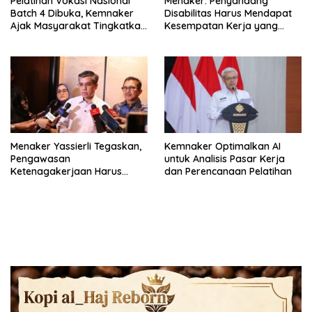
Pelatihan Vokasi Nasional
Menaker: Penyandang
Batch 4 Dibuka, Kemnaker
Disabilitas Harus Mendapat
Ajak Masyarakat Tingkatkan
Kesempatan Kerja yang
Kompetensi
Setara
Menaker Yassierli Tegaskan,
Kemnaker Optimalkan AI
Pengawasan
untuk Analisis Pasar Kerja
Ketenagakerjaan Harus
dan Perencanaan Pelatihan
Berbasis Risiko dan Preventif