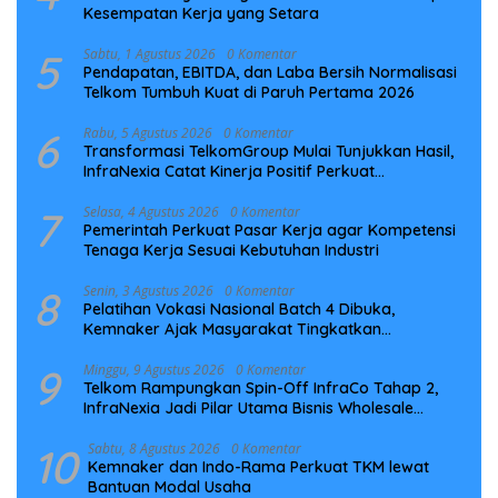
Kesempatan Kerja yang Setara
5
Sabtu, 1 Agustus 2026
0 Komentar
Pendapatan, EBITDA, dan Laba Bersih Normalisasi
Telkom Tumbuh Kuat di Paruh Pertama 2026
6
Rabu, 5 Agustus 2026
0 Komentar
Transformasi TelkomGroup Mulai Tunjukkan Hasil,
InfraNexia Catat Kinerja Positif Perkuat
Infrastruktur Digital Nasional
7
Selasa, 4 Agustus 2026
0 Komentar
Pemerintah Perkuat Pasar Kerja agar Kompetensi
Tenaga Kerja Sesuai Kebutuhan Industri
8
Senin, 3 Agustus 2026
0 Komentar
Pelatihan Vokasi Nasional Batch 4 Dibuka,
Kemnaker Ajak Masyarakat Tingkatkan
Kompetensi
9
Minggu, 9 Agustus 2026
0 Komentar
Telkom Rampungkan Spin-Off InfraCo Tahap 2,
InfraNexia Jadi Pilar Utama Bisnis Wholesale
Connectivity
10
Sabtu, 8 Agustus 2026
0 Komentar
Kemnaker dan Indo-Rama Perkuat TKM lewat
Bantuan Modal Usaha