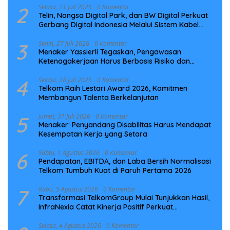
2
Selasa, 21 Juli 2026
0 Komentar
Telin, Nongsa Digital Park, dan BW Digital Perkuat
Gerbang Digital Indonesia Melalui Sistem Kabel
Laut NCC
3
Senin, 27 Juli 2026
0 Komentar
Menaker Yassierli Tegaskan, Pengawasan
Ketenagakerjaan Harus Berbasis Risiko dan
Preventif
4
Selasa, 28 Juli 2026
0 Komentar
Telkom Raih Lestari Award 2026, Komitmen
Membangun Talenta Berkelanjutan
5
Jumat, 31 Juli 2026
0 Komentar
Menaker: Penyandang Disabilitas Harus Mendapat
Kesempatan Kerja yang Setara
6
Sabtu, 1 Agustus 2026
0 Komentar
Pendapatan, EBITDA, dan Laba Bersih Normalisasi
Telkom Tumbuh Kuat di Paruh Pertama 2026
7
Rabu, 5 Agustus 2026
0 Komentar
Transformasi TelkomGroup Mulai Tunjukkan Hasil,
InfraNexia Catat Kinerja Positif Perkuat
Infrastruktur Digital Nasional
Selasa, 4 Agustus 2026
0 Komentar