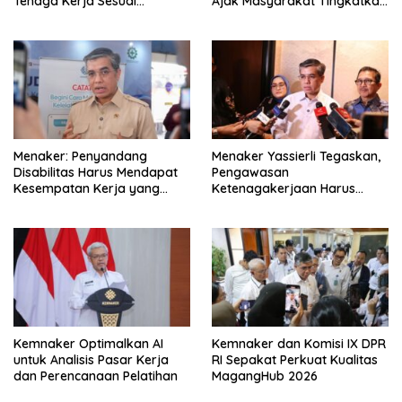
Tenaga Kerja Sesuai
Ajak Masyarakat Tingkatkan
Kebutuhan Industri
Kompetensi
Menaker: Penyandang
Menaker Yassierli Tegaskan,
Disabilitas Harus Mendapat
Pengawasan
Kesempatan Kerja yang
Ketenagakerjaan Harus
Setara
Berbasis Risiko dan Preventif
Kemnaker Optimalkan AI
Kemnaker dan Komisi IX DPR
untuk Analisis Pasar Kerja
RI Sepakat Perkuat Kualitas
dan Perencanaan Pelatihan
MagangHub 2026