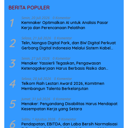
BERITA POPULER
1
Senin, 20 Juli 2026
0 Komentar
Kemnaker Optimalkan AI untuk Analisis Pasar
Kerja dan Perencanaan Pelatihan
2
Selasa, 21 Juli 2026
0 Komentar
Telin, Nongsa Digital Park, dan BW Digital Perkuat
Gerbang Digital Indonesia Melalui Sistem Kabel
Laut NCC
3
Senin, 27 Juli 2026
0 Komentar
Menaker Yassierli Tegaskan, Pengawasan
Ketenagakerjaan Harus Berbasis Risiko dan
Preventif
4
Selasa, 28 Juli 2026
0 Komentar
Telkom Raih Lestari Award 2026, Komitmen
Membangun Talenta Berkelanjutan
5
Jumat, 31 Juli 2026
0 Komentar
Menaker: Penyandang Disabilitas Harus Mendapat
Kesempatan Kerja yang Setara
6
Sabtu, 1 Agustus 2026
0 Komentar
Pendapatan, EBITDA, dan Laba Bersih Normalisasi