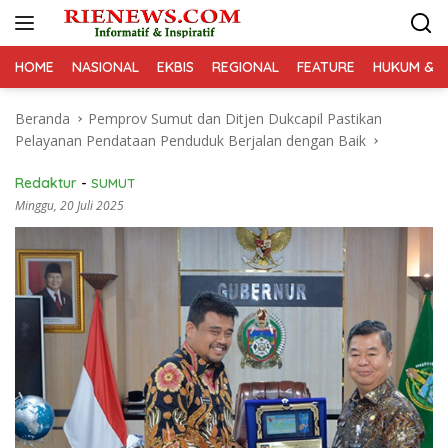
Langsung
ke
konten
HOME
NASIONAL
EKBIS
REGIONAL
FEATURE
HUKUM & K
Beranda
Pemprov Sumut dan Ditjen Dukcapil Pastikan
Pelayanan Pendataan Penduduk Berjalan dengan Baik
Redaktur
-
SUMUT
Minggu, 20 Juli 2025