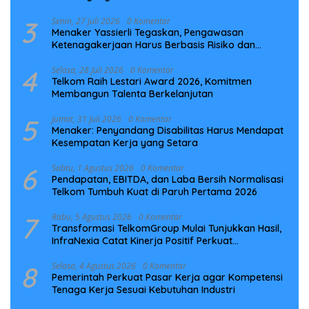
Laut NCC
3
Senin, 27 Juli 2026
0 Komentar
Menaker Yassierli Tegaskan, Pengawasan
Ketenagakerjaan Harus Berbasis Risiko dan
Preventif
4
Selasa, 28 Juli 2026
0 Komentar
Telkom Raih Lestari Award 2026, Komitmen
Membangun Talenta Berkelanjutan
5
Jumat, 31 Juli 2026
0 Komentar
Menaker: Penyandang Disabilitas Harus Mendapat
Kesempatan Kerja yang Setara
6
Sabtu, 1 Agustus 2026
0 Komentar
Pendapatan, EBITDA, dan Laba Bersih Normalisasi
Telkom Tumbuh Kuat di Paruh Pertama 2026
7
Rabu, 5 Agustus 2026
0 Komentar
Transformasi TelkomGroup Mulai Tunjukkan Hasil,
InfraNexia Catat Kinerja Positif Perkuat
Infrastruktur Digital Nasional
8
Selasa, 4 Agustus 2026
0 Komentar
Pemerintah Perkuat Pasar Kerja agar Kompetensi
Tenaga Kerja Sesuai Kebutuhan Industri