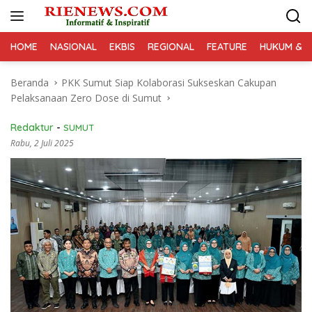
Langsung
ke
konten
HOME
NASIONAL
EKBIS
REGIONAL
FEATURE
HUKUM & K
Beranda
PKK Sumut Siap Kolaborasi Sukseskan Cakupan
Pelaksanaan Zero Dose di Sumut
Redaktur
-
SUMUT
Rabu, 2 Juli 2025