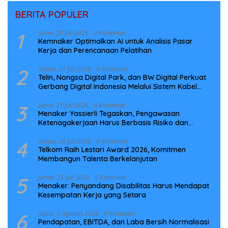
BERITA POPULER
1
Senin, 20 Juli 2026
0 Komentar
Kemnaker Optimalkan AI untuk Analisis Pasar
Kerja dan Perencanaan Pelatihan
2
Selasa, 21 Juli 2026
0 Komentar
Telin, Nongsa Digital Park, dan BW Digital Perkuat
Gerbang Digital Indonesia Melalui Sistem Kabel
Laut NCC
3
Senin, 27 Juli 2026
0 Komentar
Menaker Yassierli Tegaskan, Pengawasan
Ketenagakerjaan Harus Berbasis Risiko dan
Preventif
4
Selasa, 28 Juli 2026
0 Komentar
Telkom Raih Lestari Award 2026, Komitmen
Membangun Talenta Berkelanjutan
5
Jumat, 31 Juli 2026
0 Komentar
Menaker: Penyandang Disabilitas Harus Mendapat
Kesempatan Kerja yang Setara
6
Sabtu, 1 Agustus 2026
0 Komentar
Pendapatan, EBITDA, dan Laba Bersih Normalisasi