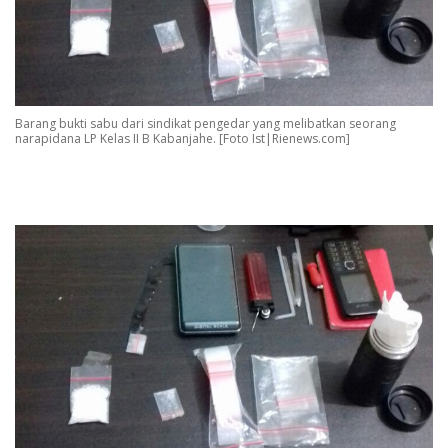
Barang bukti sabu dari sindikat pengedar yang melibatkan seorang
narapidana LP Kelas II B Kabanjahe. [Foto Ist|Rienews.com]