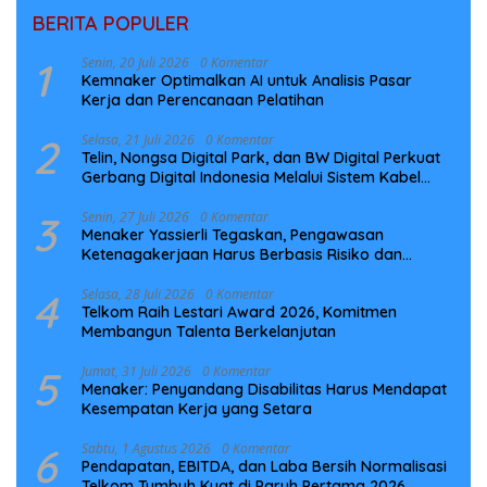
BERITA POPULER
1
Senin, 20 Juli 2026
0 Komentar
Kemnaker Optimalkan AI untuk Analisis Pasar
Kerja dan Perencanaan Pelatihan
2
Selasa, 21 Juli 2026
0 Komentar
Telin, Nongsa Digital Park, dan BW Digital Perkuat
Gerbang Digital Indonesia Melalui Sistem Kabel
Laut NCC
3
Senin, 27 Juli 2026
0 Komentar
Menaker Yassierli Tegaskan, Pengawasan
Ketenagakerjaan Harus Berbasis Risiko dan
Preventif
4
Selasa, 28 Juli 2026
0 Komentar
Telkom Raih Lestari Award 2026, Komitmen
Membangun Talenta Berkelanjutan
5
Jumat, 31 Juli 2026
0 Komentar
Menaker: Penyandang Disabilitas Harus Mendapat
Kesempatan Kerja yang Setara
6
Sabtu, 1 Agustus 2026
0 Komentar
Pendapatan, EBITDA, dan Laba Bersih Normalisasi
Telkom Tumbuh Kuat di Paruh Pertama 2026