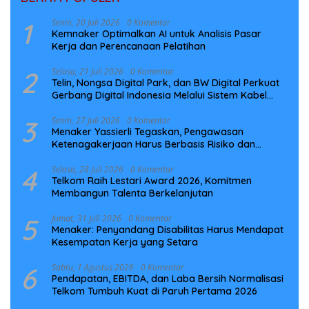
1
Senin, 20 Juli 2026
0 Komentar
Kemnaker Optimalkan AI untuk Analisis Pasar
Kerja dan Perencanaan Pelatihan
2
Selasa, 21 Juli 2026
0 Komentar
Telin, Nongsa Digital Park, dan BW Digital Perkuat
Gerbang Digital Indonesia Melalui Sistem Kabel
Laut NCC
3
Senin, 27 Juli 2026
0 Komentar
Menaker Yassierli Tegaskan, Pengawasan
Ketenagakerjaan Harus Berbasis Risiko dan
Preventif
4
Selasa, 28 Juli 2026
0 Komentar
Telkom Raih Lestari Award 2026, Komitmen
Membangun Talenta Berkelanjutan
5
Jumat, 31 Juli 2026
0 Komentar
Menaker: Penyandang Disabilitas Harus Mendapat
Kesempatan Kerja yang Setara
6
Sabtu, 1 Agustus 2026
0 Komentar
Pendapatan, EBITDA, dan Laba Bersih Normalisasi
Telkom Tumbuh Kuat di Paruh Pertama 2026