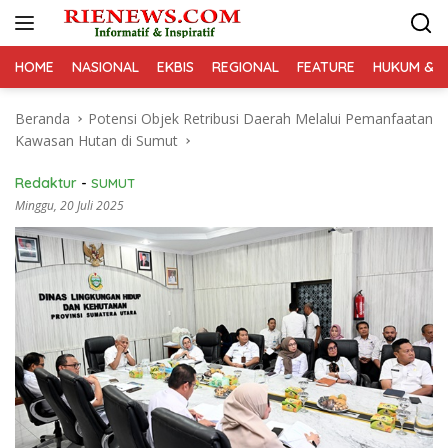
Langsung
ke
konten
HOME
NASIONAL
EKBIS
REGIONAL
FEATURE
HUKUM & K
Beranda
Potensi Objek Retribusi Daerah Melalui Pemanfaatan
Kawasan Hutan di Sumut
Redaktur
-
SUMUT
Minggu, 20 Juli 2025