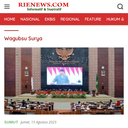
Langsung
ke
konten
HOME
NASIONAL
EKBIS
REGIONAL
FEATURE
HUKUM & K
Wagubsu Surya
SUMUT
Jumat, 15 Agustus 2025