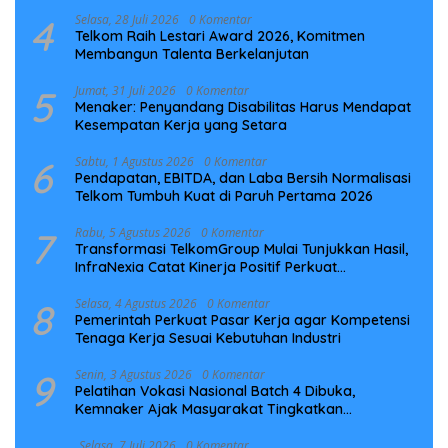
Preventif
4
Selasa, 28 Juli 2026
0 Komentar
Telkom Raih Lestari Award 2026, Komitmen
Membangun Talenta Berkelanjutan
5
Jumat, 31 Juli 2026
0 Komentar
Menaker: Penyandang Disabilitas Harus Mendapat
Kesempatan Kerja yang Setara
6
Sabtu, 1 Agustus 2026
0 Komentar
Pendapatan, EBITDA, dan Laba Bersih Normalisasi
Telkom Tumbuh Kuat di Paruh Pertama 2026
7
Rabu, 5 Agustus 2026
0 Komentar
Transformasi TelkomGroup Mulai Tunjukkan Hasil,
InfraNexia Catat Kinerja Positif Perkuat
Infrastruktur Digital Nasional
8
Selasa, 4 Agustus 2026
0 Komentar
Pemerintah Perkuat Pasar Kerja agar Kompetensi
Tenaga Kerja Sesuai Kebutuhan Industri
9
Senin, 3 Agustus 2026
0 Komentar
Pelatihan Vokasi Nasional Batch 4 Dibuka,
Kemnaker Ajak Masyarakat Tingkatkan
Kompetensi
Selasa, 7 Juli 2026
0 Komentar