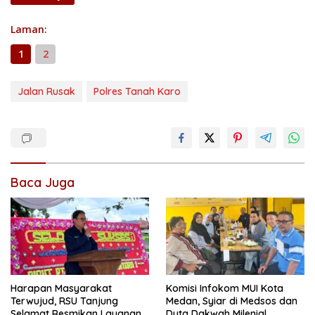
Laman:
1
2
Jalan Rusak
Polres Tanah Karo
Baca Juga
Harapan Masyarakat
Komisi Infokom MUI Kota
Terwujud, RSU Tanjung
Medan, Syiar di Medsos dan
Selamat Resmikan Layanan
Duta Dakwah Milenial