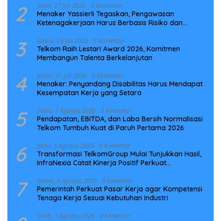
2
Senin, 27 Juli 2026
0 Komentar
Menaker Yassierli Tegaskan, Pengawasan
Ketenagakerjaan Harus Berbasis Risiko dan
Preventif
3
Selasa, 28 Juli 2026
0 Komentar
Telkom Raih Lestari Award 2026, Komitmen
Membangun Talenta Berkelanjutan
4
Jumat, 31 Juli 2026
0 Komentar
Menaker: Penyandang Disabilitas Harus Mendapat
Kesempatan Kerja yang Setara
5
Sabtu, 1 Agustus 2026
0 Komentar
Pendapatan, EBITDA, dan Laba Bersih Normalisasi
Telkom Tumbuh Kuat di Paruh Pertama 2026
6
Rabu, 5 Agustus 2026
0 Komentar
Transformasi TelkomGroup Mulai Tunjukkan Hasil,
InfraNexia Catat Kinerja Positif Perkuat
Infrastruktur Digital Nasional
7
Selasa, 4 Agustus 2026
0 Komentar
Pemerintah Perkuat Pasar Kerja agar Kompetensi
Tenaga Kerja Sesuai Kebutuhan Industri
Senin, 3 Agustus 2026
0 Komentar