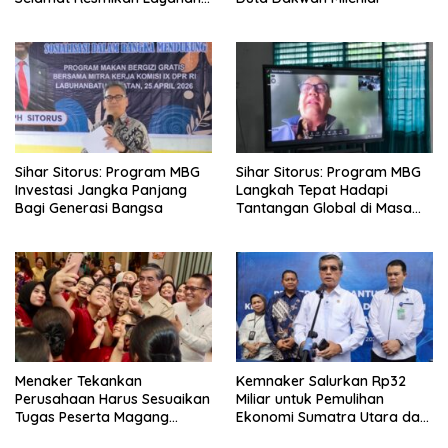
BPJS Kesehatan
Sihar Sitorus: Program MBG
Sihar Sitorus: Program MBG
Investasi Jangka Panjang
Langkah Tepat Hadapi
Bagi Generasi Bangsa
Tantangan Global di Masa
Depan
Menaker Tekankan
Kemnaker Salurkan Rp32
Perusahaan Harus Sesuaikan
Miliar untuk Pemulihan
Tugas Peserta Magang
Ekonomi Sumatra Utara dan
Nasional dengan Latar
Aceh