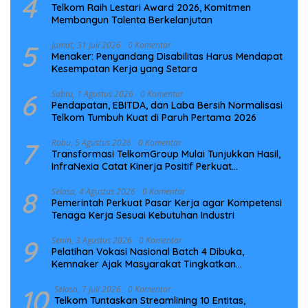
4
Telkom Raih Lestari Award 2026, Komitmen
Membangun Talenta Berkelanjutan
5
Jumat, 31 Juli 2026
0 Komentar
Menaker: Penyandang Disabilitas Harus Mendapat
Kesempatan Kerja yang Setara
6
Sabtu, 1 Agustus 2026
0 Komentar
Pendapatan, EBITDA, dan Laba Bersih Normalisasi
Telkom Tumbuh Kuat di Paruh Pertama 2026
7
Rabu, 5 Agustus 2026
0 Komentar
Transformasi TelkomGroup Mulai Tunjukkan Hasil,
InfraNexia Catat Kinerja Positif Perkuat
Infrastruktur Digital Nasional
8
Selasa, 4 Agustus 2026
0 Komentar
Pemerintah Perkuat Pasar Kerja agar Kompetensi
Tenaga Kerja Sesuai Kebutuhan Industri
9
Senin, 3 Agustus 2026
0 Komentar
Pelatihan Vokasi Nasional Batch 4 Dibuka,
Kemnaker Ajak Masyarakat Tingkatkan
Kompetensi
10
Selasa, 7 Juli 2026
0 Komentar
Telkom Tuntaskan Streamlining 10 Entitas,