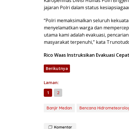
Karopenmas Divisi Humas Polri Brigje
jajaran Polri dalam status kesiapsia
“Polri memaksimalkan seluruh kekuatan
menyelamatkan warga dan mempercepat 
utama kami adalah evakuasi, pencaria
masyarakat terpenuhi,” kata Trunotudo
Rico Waas Instruksikan Evakuasi Cepa
Berikutnya
Laman:
1
2
Banjir Medan
Bencana Hidrometeorolo
Komentar