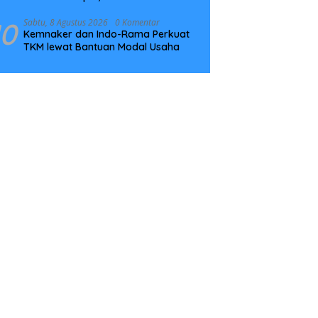
Utama Bisnis Wholesale Connectivity
10
Sabtu, 8 Agustus 2026
0 Komentar
Kemnaker dan Indo-Rama Perkuat
TKM lewat Bantuan Modal Usaha