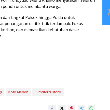
n Pol Trunoyudo Wisnu Andiko menyatakan, seluruh
gaan penuh untuk membantu warga.
 dari tingkat Polsek hingga Polda untuk
penanganan di titik-titik terdampak. Fokus
n korban, dan memastikan kebutuhan dasar
.
t
gi
Kota Medan
Sumatera Utara