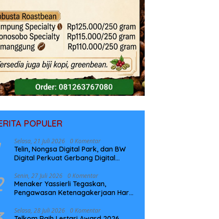
ERITA POPULER
Selasa, 21 Juli 2026
0 Komentar
Telin, Nongsa Digital Park, dan BW
Digital Perkuat Gerbang Digital
Indonesia Melalui Sistem Kabel Laut
NCC
2
Senin, 27 Juli 2026
0 Komentar
Menaker Yassierli Tegaskan,
Pengawasan Ketenagakerjaan Harus
Berbasis Risiko dan Preventif
3
Selasa, 28 Juli 2026
0 Komentar
Telkom Raih Lestari Award 2026,