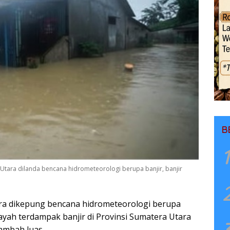
B
1
Utara dilanda bencana hidrometeorologi berupa banjir, banjir
ara dikepung bencana hidrometeorologi berupa
layah terdampak banjir di Provinsi Sumatera Utara
ambah luas.