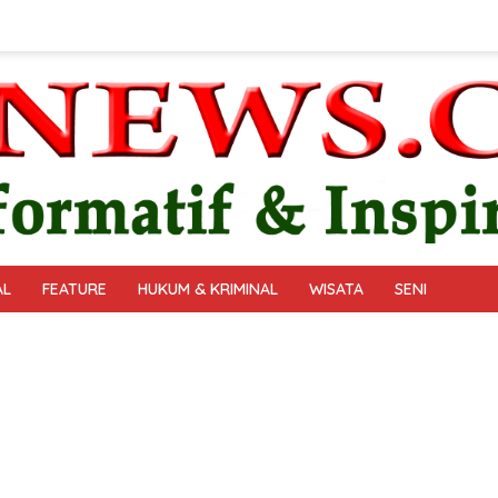
AL
FEATURE
HUKUM & KRIMINAL
WISATA
SENI