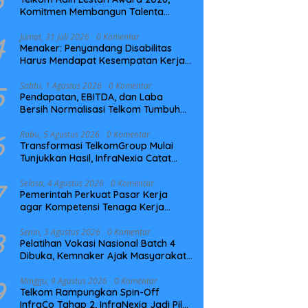
Komitmen Membangun Talenta
Berkelanjutan
4
Jumat, 31 Juli 2026
0 Komentar
Menaker: Penyandang Disabilitas
Harus Mendapat Kesempatan Kerja
yang Setara
5
Sabtu, 1 Agustus 2026
0 Komentar
Pendapatan, EBITDA, dan Laba
Bersih Normalisasi Telkom Tumbuh
Kuat di Paruh Pertama 2026
6
Rabu, 5 Agustus 2026
0 Komentar
Transformasi TelkomGroup Mulai
Tunjukkan Hasil, InfraNexia Catat
Kinerja Positif Perkuat Infrastruktur
Digital Nasional
7
Selasa, 4 Agustus 2026
0 Komentar
Pemerintah Perkuat Pasar Kerja
agar Kompetensi Tenaga Kerja
Sesuai Kebutuhan Industri
8
Senin, 3 Agustus 2026
0 Komentar
Pelatihan Vokasi Nasional Batch 4
Dibuka, Kemnaker Ajak Masyarakat
Tingkatkan Kompetensi
9
Minggu, 9 Agustus 2026
0 Komentar
Telkom Rampungkan Spin-Off
InfraCo Tahap 2, InfraNexia Jadi Pilar