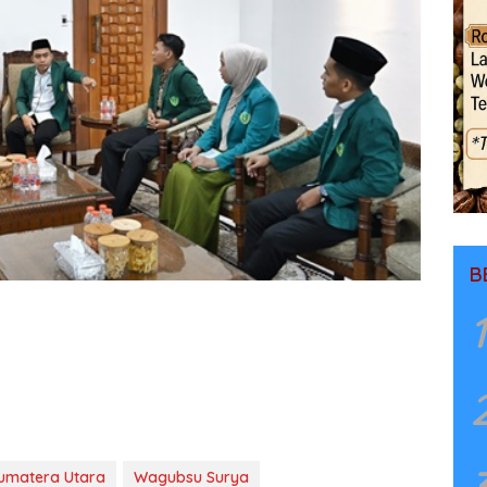
B
1
umatera Utara
Wagubsu Surya