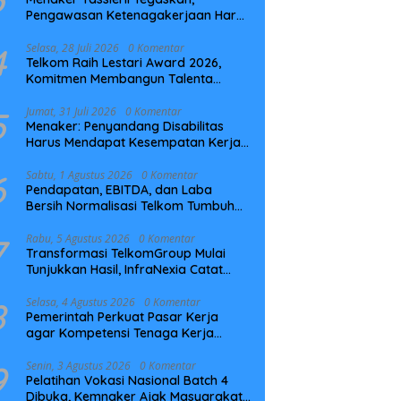
Pengawasan Ketenagakerjaan Harus
Berbasis Risiko dan Preventif
4
Selasa, 28 Juli 2026
0 Komentar
Telkom Raih Lestari Award 2026,
Komitmen Membangun Talenta
Berkelanjutan
5
Jumat, 31 Juli 2026
0 Komentar
Menaker: Penyandang Disabilitas
Harus Mendapat Kesempatan Kerja
yang Setara
6
Sabtu, 1 Agustus 2026
0 Komentar
Pendapatan, EBITDA, dan Laba
Bersih Normalisasi Telkom Tumbuh
Kuat di Paruh Pertama 2026
7
Rabu, 5 Agustus 2026
0 Komentar
Transformasi TelkomGroup Mulai
Tunjukkan Hasil, InfraNexia Catat
Kinerja Positif Perkuat Infrastruktur
Digital Nasional
8
Selasa, 4 Agustus 2026
0 Komentar
Pemerintah Perkuat Pasar Kerja
agar Kompetensi Tenaga Kerja
Sesuai Kebutuhan Industri
9
Senin, 3 Agustus 2026
0 Komentar
Pelatihan Vokasi Nasional Batch 4
Dibuka, Kemnaker Ajak Masyarakat