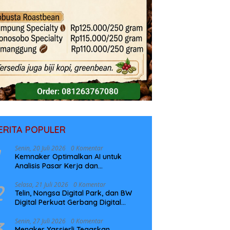
ERITA POPULER
Senin, 20 Juli 2026
0 Komentar
Kemnaker Optimalkan AI untuk
Analisis Pasar Kerja dan
Perencanaan Pelatihan
2
Selasa, 21 Juli 2026
0 Komentar
Telin, Nongsa Digital Park, dan BW
Digital Perkuat Gerbang Digital
Indonesia Melalui Sistem Kabel Laut
NCC
3
Senin, 27 Juli 2026
0 Komentar
Menaker Yassierli Tegaskan,