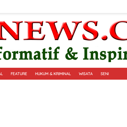
AL
FEATURE
HUKUM & KRIMINAL
WISATA
SENI