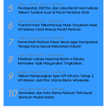
5
Sabtu, 1 Agustus 2026
0 Komentar
Pendapatan, EBITDA, dan Laba Bersih Normalisasi
Telkom Tumbuh Kuat di Paruh Pertama 2026
6
Rabu, 5 Agustus 2026
0 Komentar
Transformasi TelkomGroup Mulai Tunjukkan Hasil,
InfraNexia Catat Kinerja Positif Perkuat
Infrastruktur Digital Nasional
7
Selasa, 4 Agustus 2026
0 Komentar
Pemerintah Perkuat Pasar Kerja agar Kompetensi
Tenaga Kerja Sesuai Kebutuhan Industri
8
Senin, 3 Agustus 2026
0 Komentar
Pelatihan Vokasi Nasional Batch 4 Dibuka,
Kemnaker Ajak Masyarakat Tingkatkan
Kompetensi
9
Minggu, 9 Agustus 2026
0 Komentar
Telkom Rampungkan Spin-Off InfraCo Tahap 2,
InfraNexia Jadi Pilar Utama Bisnis Wholesale
Connectivity
10
Sabtu, 8 Agustus 2026
0 Komentar
Kemnaker dan Indo-Rama Perkuat TKM lewat
Bantuan Modal Usaha