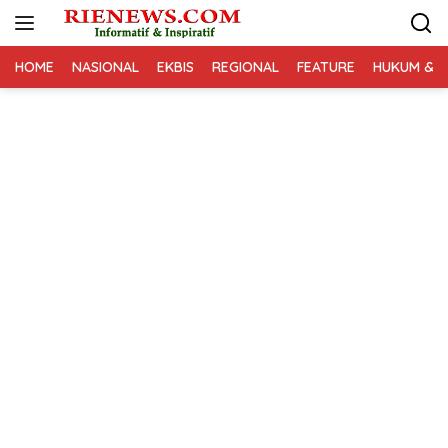
Langsung
ke
konten
HOME
NASIONAL
EKBIS
REGIONAL
FEATURE
HUKUM & K