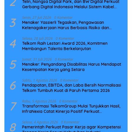
2
Telin, Nongsa Digital Park, dan BW Digital Perkuat
Gerbang Digital Indonesia Melalui Sistem Kabel
Laut NCC
3
Senin, 27 Juli 2026
0 Komentar
Menaker Yassierli Tegaskan, Pengawasan
Ketenagakerjaan Harus Berbasis Risiko dan
Preventif
4
Selasa, 28 Juli 2026
0 Komentar
Telkom Raih Lestari Award 2026, Komitmen
Membangun Talenta Berkelanjutan
5
Jumat, 31 Juli 2026
0 Komentar
Menaker: Penyandang Disabilitas Harus Mendapat
Kesempatan Kerja yang Setara
6
Sabtu, 1 Agustus 2026
0 Komentar
Pendapatan, EBITDA, dan Laba Bersih Normalisasi
Telkom Tumbuh Kuat di Paruh Pertama 2026
7
Rabu, 5 Agustus 2026
0 Komentar
Transformasi TelkomGroup Mulai Tunjukkan Hasil,
InfraNexia Catat Kinerja Positif Perkuat
Infrastruktur Digital Nasional
8
Selasa, 4 Agustus 2026
0 Komentar
Pemerintah Perkuat Pasar Kerja agar Kompetensi