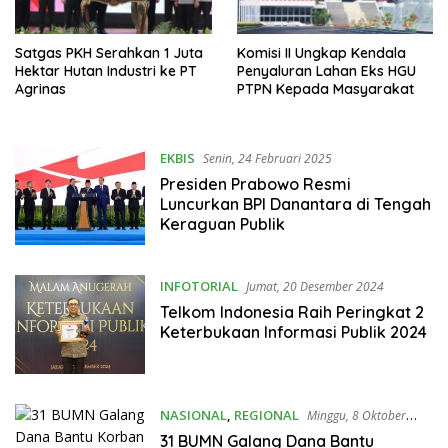
Satgas PKH Serahkan 1 Juta
Komisi II Ungkap Kendala
Hektar Hutan Industri ke PT
Penyaluran Lahan Eks HGU
Agrinas
PTPN Kepada Masyarakat
EKBIS
Senin, 24 Februari 2025
Presiden Prabowo Resmi
Luncurkan BPI Danantara di Tengah
Keraguan Publik
INFOTORIAL
Jumat, 20 Desember 2024
Telkom Indonesia Raih Peringkat 2
Keterbukaan Informasi Publik 2024
NASIONAL
,
REGIONAL
Minggu, 8 Oktober
2017
31 BUMN Galang Dana Bantu