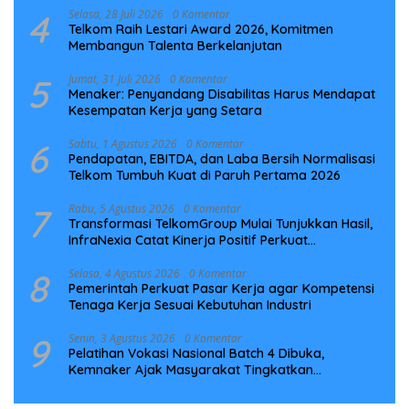
4
Selasa, 28 Juli 2026
0 Komentar
Telkom Raih Lestari Award 2026, Komitmen
Membangun Talenta Berkelanjutan
5
Jumat, 31 Juli 2026
0 Komentar
Menaker: Penyandang Disabilitas Harus Mendapat
Kesempatan Kerja yang Setara
6
Sabtu, 1 Agustus 2026
0 Komentar
Pendapatan, EBITDA, dan Laba Bersih Normalisasi
Telkom Tumbuh Kuat di Paruh Pertama 2026
7
Rabu, 5 Agustus 2026
0 Komentar
Transformasi TelkomGroup Mulai Tunjukkan Hasil,
InfraNexia Catat Kinerja Positif Perkuat
Infrastruktur Digital Nasional
8
Selasa, 4 Agustus 2026
0 Komentar
Pemerintah Perkuat Pasar Kerja agar Kompetensi
Tenaga Kerja Sesuai Kebutuhan Industri
9
Senin, 3 Agustus 2026
0 Komentar
Pelatihan Vokasi Nasional Batch 4 Dibuka,
Kemnaker Ajak Masyarakat Tingkatkan
Kompetensi