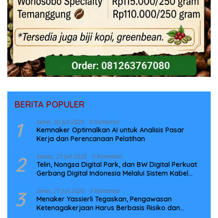
BERITA POPULER
1
Senin, 20 Juli 2026
0 Komentar
Kemnaker Optimalkan AI untuk Analisis Pasar
Kerja dan Perencanaan Pelatihan
2
Selasa, 21 Juli 2026
0 Komentar
Telin, Nongsa Digital Park, dan BW Digital Perkuat
Gerbang Digital Indonesia Melalui Sistem Kabel
Laut NCC
3
Senin, 27 Juli 2026
0 Komentar
Menaker Yassierli Tegaskan, Pengawasan
Ketenagakerjaan Harus Berbasis Risiko dan
Preventif