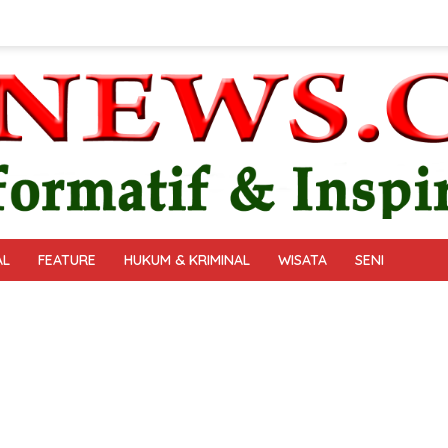
AL
FEATURE
HUKUM & KRIMINAL
WISATA
SENI