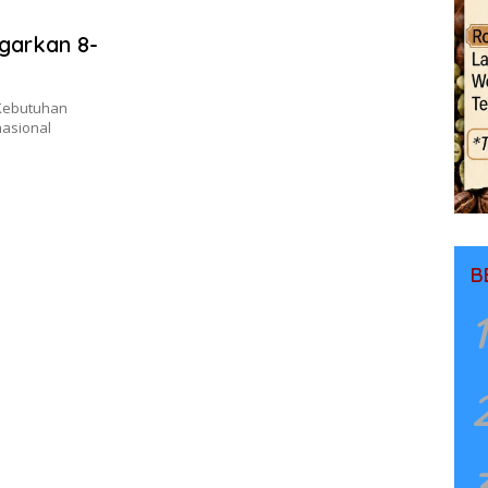
garkan 8-
 Kebutuhan
nasional
B
1