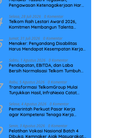
Pengawasan Ketenagakerjaan Harus
Berbasis Risiko dan Preventif
4
Selasa, 28 Juli 2026
0 Komentar
Telkom Raih Lestari Award 2026,
Komitmen Membangun Talenta
Berkelanjutan
5
Jumat, 31 Juli 2026
0 Komentar
Menaker: Penyandang Disabilitas
Harus Mendapat Kesempatan Kerja
yang Setara
6
Sabtu, 1 Agustus 2026
0 Komentar
Pendapatan, EBITDA, dan Laba
Bersih Normalisasi Telkom Tumbuh
Kuat di Paruh Pertama 2026
7
Rabu, 5 Agustus 2026
0 Komentar
Transformasi TelkomGroup Mulai
Tunjukkan Hasil, InfraNexia Catat
Kinerja Positif Perkuat Infrastruktur
Digital Nasional
8
Selasa, 4 Agustus 2026
0 Komentar
Pemerintah Perkuat Pasar Kerja
agar Kompetensi Tenaga Kerja
Sesuai Kebutuhan Industri
9
Senin, 3 Agustus 2026
0 Komentar
Pelatihan Vokasi Nasional Batch 4
Dibuka, Kemnaker Ajak Masyarakat