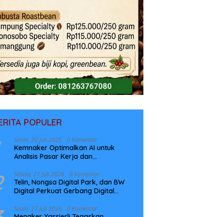
ERITA POPULER
Senin, 20 Juli 2026
0 Komentar
Kemnaker Optimalkan AI untuk
Analisis Pasar Kerja dan
Perencanaan Pelatihan
2
Selasa, 21 Juli 2026
0 Komentar
Telin, Nongsa Digital Park, dan BW
Digital Perkuat Gerbang Digital
Indonesia Melalui Sistem Kabel Laut
NCC
3
Senin, 27 Juli 2026
0 Komentar
Menaker Yassierli Tegaskan,