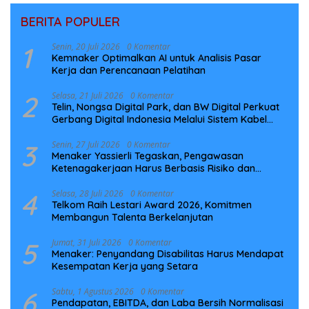
BERITA POPULER
1
Senin, 20 Juli 2026
0 Komentar
Kemnaker Optimalkan AI untuk Analisis Pasar
Kerja dan Perencanaan Pelatihan
2
Selasa, 21 Juli 2026
0 Komentar
Telin, Nongsa Digital Park, dan BW Digital Perkuat
Gerbang Digital Indonesia Melalui Sistem Kabel
Laut NCC
3
Senin, 27 Juli 2026
0 Komentar
Menaker Yassierli Tegaskan, Pengawasan
Ketenagakerjaan Harus Berbasis Risiko dan
Preventif
4
Selasa, 28 Juli 2026
0 Komentar
Telkom Raih Lestari Award 2026, Komitmen
Membangun Talenta Berkelanjutan
5
Jumat, 31 Juli 2026
0 Komentar
Menaker: Penyandang Disabilitas Harus Mendapat
Kesempatan Kerja yang Setara
6
Sabtu, 1 Agustus 2026
0 Komentar
Pendapatan, EBITDA, dan Laba Bersih Normalisasi