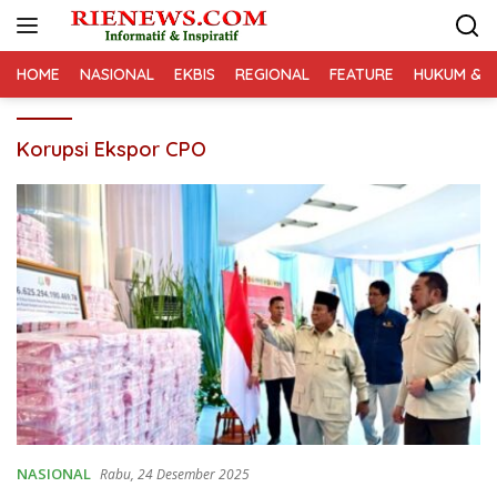
Langsung
ke
konten
HOME
NASIONAL
EKBIS
REGIONAL
FEATURE
HUKUM & K
Korupsi Ekspor CPO
NASIONAL
Rabu, 24 Desember 2025