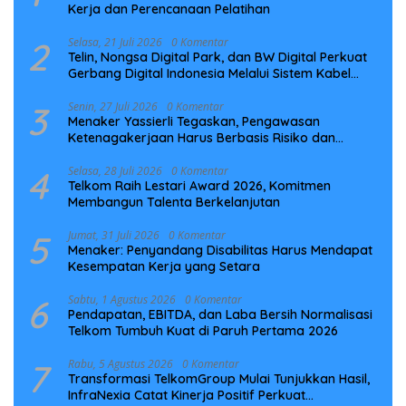
Kerja dan Perencanaan Pelatihan
2
Selasa, 21 Juli 2026
0 Komentar
Telin, Nongsa Digital Park, dan BW Digital Perkuat
Gerbang Digital Indonesia Melalui Sistem Kabel
Laut NCC
3
Senin, 27 Juli 2026
0 Komentar
Menaker Yassierli Tegaskan, Pengawasan
Ketenagakerjaan Harus Berbasis Risiko dan
Preventif
4
Selasa, 28 Juli 2026
0 Komentar
Telkom Raih Lestari Award 2026, Komitmen
Membangun Talenta Berkelanjutan
5
Jumat, 31 Juli 2026
0 Komentar
Menaker: Penyandang Disabilitas Harus Mendapat
Kesempatan Kerja yang Setara
6
Sabtu, 1 Agustus 2026
0 Komentar
Pendapatan, EBITDA, dan Laba Bersih Normalisasi
Telkom Tumbuh Kuat di Paruh Pertama 2026
7
Rabu, 5 Agustus 2026
0 Komentar
Transformasi TelkomGroup Mulai Tunjukkan Hasil,
InfraNexia Catat Kinerja Positif Perkuat