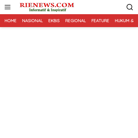
Langsung
ke
konten
HOME
NASIONAL
EKBIS
REGIONAL
FEATURE
HUKUM & K