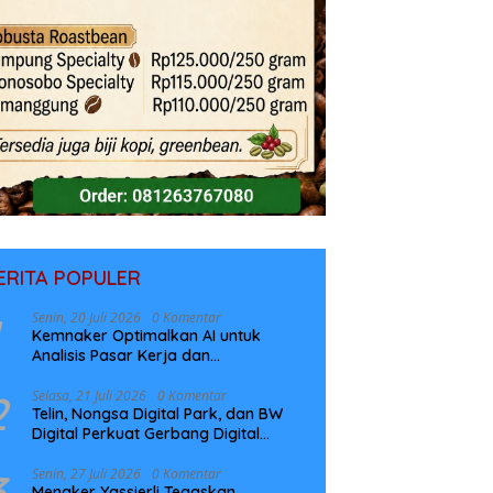
ERITA POPULER
Senin, 20 Juli 2026
0 Komentar
Kemnaker Optimalkan AI untuk
Analisis Pasar Kerja dan
Perencanaan Pelatihan
2
Selasa, 21 Juli 2026
0 Komentar
Telin, Nongsa Digital Park, dan BW
Digital Perkuat Gerbang Digital
Indonesia Melalui Sistem Kabel Laut
NCC
3
Senin, 27 Juli 2026
0 Komentar
Menaker Yassierli Tegaskan,