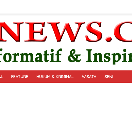
AL
FEATURE
HUKUM & KRIMINAL
WISATA
SENI