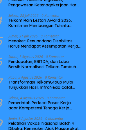
Pengawasan Ketenagakerjaan Harus
Berbasis Risiko dan Preventif
4
Selasa, 28 Juli 2026
0 Komentar
Telkom Raih Lestari Award 2026,
Komitmen Membangun Talenta
Berkelanjutan
5
Jumat, 31 Juli 2026
0 Komentar
Menaker: Penyandang Disabilitas
Harus Mendapat Kesempatan Kerja
yang Setara
6
Sabtu, 1 Agustus 2026
0 Komentar
Pendapatan, EBITDA, dan Laba
Bersih Normalisasi Telkom Tumbuh
Kuat di Paruh Pertama 2026
7
Rabu, 5 Agustus 2026
0 Komentar
Transformasi TelkomGroup Mulai
Tunjukkan Hasil, InfraNexia Catat
Kinerja Positif Perkuat Infrastruktur
Digital Nasional
8
Selasa, 4 Agustus 2026
0 Komentar
Pemerintah Perkuat Pasar Kerja
agar Kompetensi Tenaga Kerja
Sesuai Kebutuhan Industri
9
Senin, 3 Agustus 2026
0 Komentar
Pelatihan Vokasi Nasional Batch 4
Dibuka, Kemnaker Ajak Masyarakat