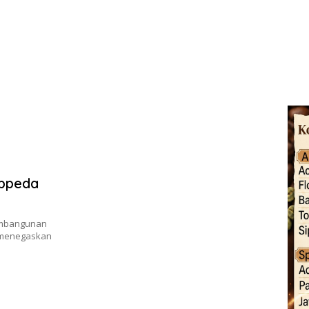
appeda
embangunan
i menegaskan