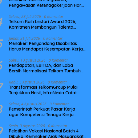
Pengawasan Ketenagakerjaan Harus
Berbasis Risiko dan Preventif
4
Selasa, 28 Juli 2026
0 Komentar
Telkom Raih Lestari Award 2026,
Komitmen Membangun Talenta
Berkelanjutan
5
Jumat, 31 Juli 2026
0 Komentar
Menaker: Penyandang Disabilitas
Harus Mendapat Kesempatan Kerja
yang Setara
6
Sabtu, 1 Agustus 2026
0 Komentar
Pendapatan, EBITDA, dan Laba
Bersih Normalisasi Telkom Tumbuh
Kuat di Paruh Pertama 2026
7
Rabu, 5 Agustus 2026
0 Komentar
Transformasi TelkomGroup Mulai
Tunjukkan Hasil, InfraNexia Catat
Kinerja Positif Perkuat Infrastruktur
Digital Nasional
8
Selasa, 4 Agustus 2026
0 Komentar
Pemerintah Perkuat Pasar Kerja
agar Kompetensi Tenaga Kerja
Sesuai Kebutuhan Industri
9
Senin, 3 Agustus 2026
0 Komentar
Pelatihan Vokasi Nasional Batch 4
Dibuka, Kemnaker Ajak Masyarakat