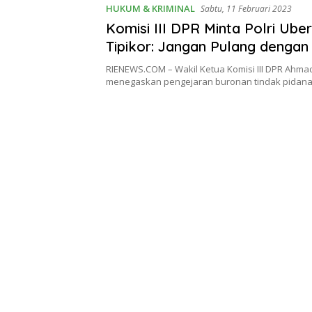
HUKUM & KRIMINAL
Sabtu, 11 Februari 2023
Komisi III DPR Minta Polri Ube
Tipikor: Jangan Pulang dengan
Kosong
RIENEWS.COM – Wakil Ketua Komisi III DPR Ahma
menegaskan pengejaran buronan tindak pidana