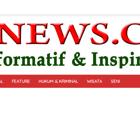
AL
FEATURE
HUKUM & KRIMINAL
WISATA
SENI