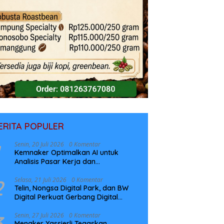
ERITA POPULER
Senin, 20 Juli 2026
0 Komentar
Kemnaker Optimalkan AI untuk
Analisis Pasar Kerja dan
Perencanaan Pelatihan
2
Selasa, 21 Juli 2026
0 Komentar
Telin, Nongsa Digital Park, dan BW
Digital Perkuat Gerbang Digital
Indonesia Melalui Sistem Kabel Laut
NCC
3
Senin, 27 Juli 2026
0 Komentar
Menaker Yassierli Tegaskan,