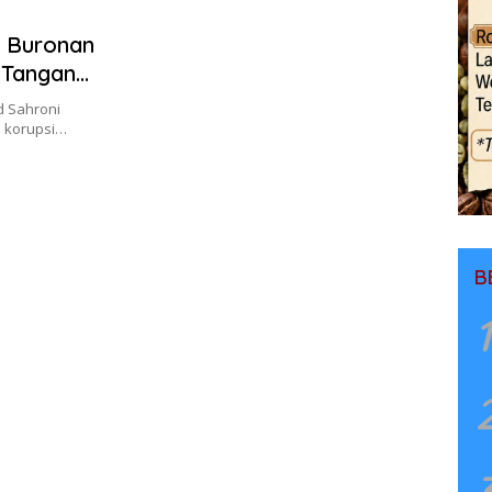
r Buronan
 Tangan
d Sahroni
 korupsi…
B
1