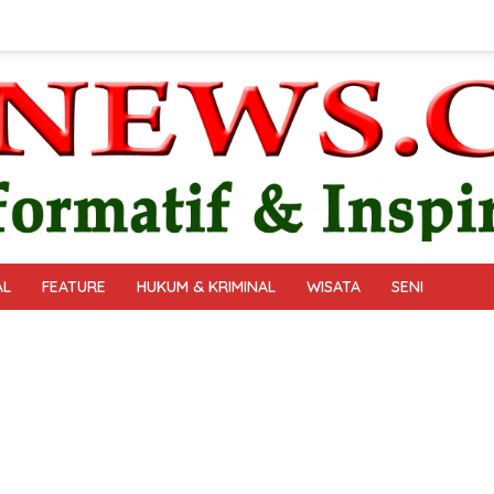
AL
FEATURE
HUKUM & KRIMINAL
WISATA
SENI