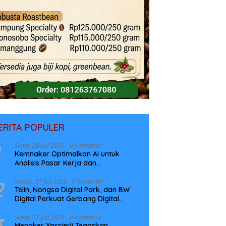
ERITA POPULER
Senin, 20 Juli 2026
0 Komentar
Kemnaker Optimalkan AI untuk
Analisis Pasar Kerja dan
Perencanaan Pelatihan
2
Selasa, 21 Juli 2026
0 Komentar
Telin, Nongsa Digital Park, dan BW
Digital Perkuat Gerbang Digital
Indonesia Melalui Sistem Kabel Laut
NCC
3
Senin, 27 Juli 2026
0 Komentar
Menaker Yassierli Tegaskan,