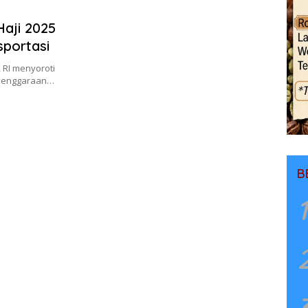
aji 2025
sportasi
 RI menyoroti
elenggaraan…
B
1