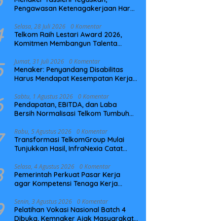
Pengawasan Ketenagakerjaan Harus
Berbasis Risiko dan Preventif
4
Selasa, 28 Juli 2026
0 Komentar
Telkom Raih Lestari Award 2026,
Komitmen Membangun Talenta
Berkelanjutan
5
Jumat, 31 Juli 2026
0 Komentar
Menaker: Penyandang Disabilitas
Harus Mendapat Kesempatan Kerja
yang Setara
6
Sabtu, 1 Agustus 2026
0 Komentar
Pendapatan, EBITDA, dan Laba
Bersih Normalisasi Telkom Tumbuh
Kuat di Paruh Pertama 2026
7
Rabu, 5 Agustus 2026
0 Komentar
Transformasi TelkomGroup Mulai
Tunjukkan Hasil, InfraNexia Catat
Kinerja Positif Perkuat Infrastruktur
Digital Nasional
8
Selasa, 4 Agustus 2026
0 Komentar
Pemerintah Perkuat Pasar Kerja
agar Kompetensi Tenaga Kerja
Sesuai Kebutuhan Industri
9
Senin, 3 Agustus 2026
0 Komentar
Pelatihan Vokasi Nasional Batch 4
Dibuka, Kemnaker Ajak Masyarakat