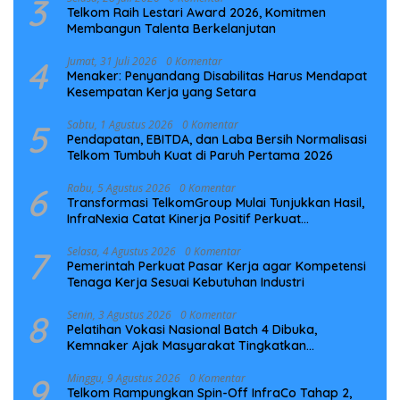
3
Telkom Raih Lestari Award 2026, Komitmen
Membangun Talenta Berkelanjutan
4
Jumat, 31 Juli 2026
0 Komentar
Menaker: Penyandang Disabilitas Harus Mendapat
Kesempatan Kerja yang Setara
5
Sabtu, 1 Agustus 2026
0 Komentar
Pendapatan, EBITDA, dan Laba Bersih Normalisasi
Telkom Tumbuh Kuat di Paruh Pertama 2026
6
Rabu, 5 Agustus 2026
0 Komentar
Transformasi TelkomGroup Mulai Tunjukkan Hasil,
InfraNexia Catat Kinerja Positif Perkuat
Infrastruktur Digital Nasional
7
Selasa, 4 Agustus 2026
0 Komentar
Pemerintah Perkuat Pasar Kerja agar Kompetensi
Tenaga Kerja Sesuai Kebutuhan Industri
8
Senin, 3 Agustus 2026
0 Komentar
Pelatihan Vokasi Nasional Batch 4 Dibuka,
Kemnaker Ajak Masyarakat Tingkatkan
Kompetensi
9
Minggu, 9 Agustus 2026
0 Komentar
Telkom Rampungkan Spin-Off InfraCo Tahap 2,