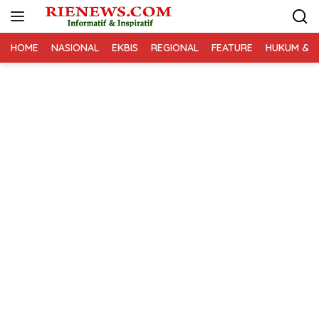
Langsung
ke
konten
HOME
NASIONAL
EKBIS
REGIONAL
FEATURE
HUKUM & K