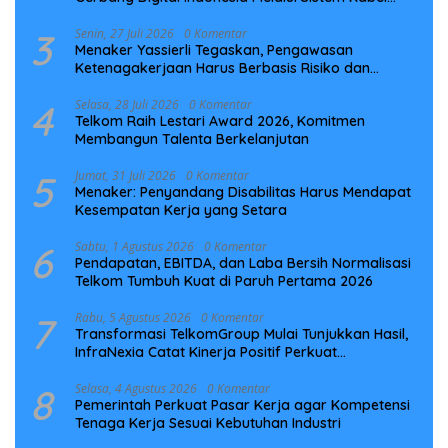
Laut NCC
3
Senin, 27 Juli 2026
0 Komentar
Menaker Yassierli Tegaskan, Pengawasan
Ketenagakerjaan Harus Berbasis Risiko dan
Preventif
4
Selasa, 28 Juli 2026
0 Komentar
Telkom Raih Lestari Award 2026, Komitmen
Membangun Talenta Berkelanjutan
5
Jumat, 31 Juli 2026
0 Komentar
Menaker: Penyandang Disabilitas Harus Mendapat
Kesempatan Kerja yang Setara
6
Sabtu, 1 Agustus 2026
0 Komentar
Pendapatan, EBITDA, dan Laba Bersih Normalisasi
Telkom Tumbuh Kuat di Paruh Pertama 2026
7
Rabu, 5 Agustus 2026
0 Komentar
Transformasi TelkomGroup Mulai Tunjukkan Hasil,
InfraNexia Catat Kinerja Positif Perkuat
Infrastruktur Digital Nasional
8
Selasa, 4 Agustus 2026
0 Komentar
Pemerintah Perkuat Pasar Kerja agar Kompetensi
Tenaga Kerja Sesuai Kebutuhan Industri