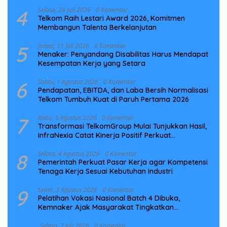
Preventif
4
Selasa, 28 Juli 2026
0 Komentar
Telkom Raih Lestari Award 2026, Komitmen
Membangun Talenta Berkelanjutan
5
Jumat, 31 Juli 2026
0 Komentar
Menaker: Penyandang Disabilitas Harus Mendapat
Kesempatan Kerja yang Setara
6
Sabtu, 1 Agustus 2026
0 Komentar
Pendapatan, EBITDA, dan Laba Bersih Normalisasi
Telkom Tumbuh Kuat di Paruh Pertama 2026
7
Rabu, 5 Agustus 2026
0 Komentar
Transformasi TelkomGroup Mulai Tunjukkan Hasil,
InfraNexia Catat Kinerja Positif Perkuat
Infrastruktur Digital Nasional
8
Selasa, 4 Agustus 2026
0 Komentar
Pemerintah Perkuat Pasar Kerja agar Kompetensi
Tenaga Kerja Sesuai Kebutuhan Industri
9
Senin, 3 Agustus 2026
0 Komentar
Pelatihan Vokasi Nasional Batch 4 Dibuka,
Kemnaker Ajak Masyarakat Tingkatkan
Kompetensi
Selasa, 7 Juli 2026
0 Komentar