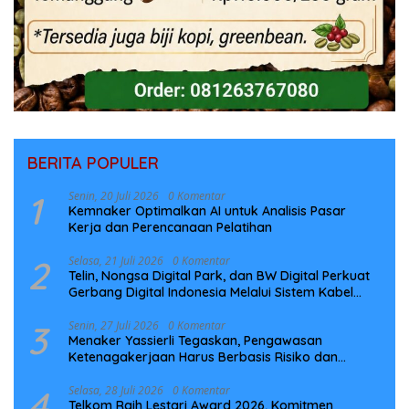
BERITA POPULER
1
Senin, 20 Juli 2026
0 Komentar
Kemnaker Optimalkan AI untuk Analisis Pasar
Kerja dan Perencanaan Pelatihan
2
Selasa, 21 Juli 2026
0 Komentar
Telin, Nongsa Digital Park, dan BW Digital Perkuat
Gerbang Digital Indonesia Melalui Sistem Kabel
Laut NCC
3
Senin, 27 Juli 2026
0 Komentar
Menaker Yassierli Tegaskan, Pengawasan
Ketenagakerjaan Harus Berbasis Risiko dan
Preventif
4
Selasa, 28 Juli 2026
0 Komentar
Telkom Raih Lestari Award 2026, Komitmen