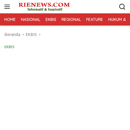
Langsung
ke
konten
HOME
NASIONAL
EKBIS
REGIONAL
FEATURE
HUKUM & K
Beranda
EKBIS
EKBIS