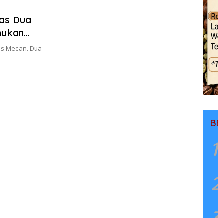
gas Dua
mukan
as Medan. Dua
B
1