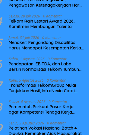
Pengawasan Ketenagakerjaan Harus
Berbasis Risiko dan Preventif
4
Selasa, 28 Juli 2026
0 Komentar
Telkom Raih Lestari Award 2026,
Komitmen Membangun Talenta
Berkelanjutan
5
Jumat, 31 Juli 2026
0 Komentar
Menaker: Penyandang Disabilitas
Harus Mendapat Kesempatan Kerja
yang Setara
6
Sabtu, 1 Agustus 2026
0 Komentar
Pendapatan, EBITDA, dan Laba
Bersih Normalisasi Telkom Tumbuh
Kuat di Paruh Pertama 2026
7
Rabu, 5 Agustus 2026
0 Komentar
Transformasi TelkomGroup Mulai
Tunjukkan Hasil, InfraNexia Catat
Kinerja Positif Perkuat Infrastruktur
Digital Nasional
8
Selasa, 4 Agustus 2026
0 Komentar
Pemerintah Perkuat Pasar Kerja
agar Kompetensi Tenaga Kerja
Sesuai Kebutuhan Industri
9
Senin, 3 Agustus 2026
0 Komentar
Pelatihan Vokasi Nasional Batch 4
Dibuka, Kemnaker Ajak Masyarakat