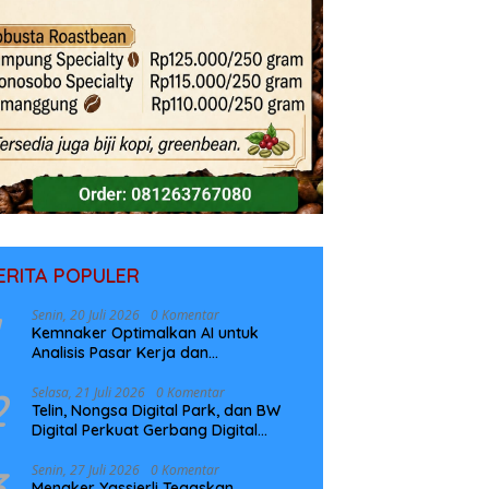
ERITA POPULER
Senin, 20 Juli 2026
0 Komentar
Kemnaker Optimalkan AI untuk
Analisis Pasar Kerja dan
Perencanaan Pelatihan
2
Selasa, 21 Juli 2026
0 Komentar
Telin, Nongsa Digital Park, dan BW
Digital Perkuat Gerbang Digital
Indonesia Melalui Sistem Kabel Laut
NCC
3
Senin, 27 Juli 2026
0 Komentar
Menaker Yassierli Tegaskan,