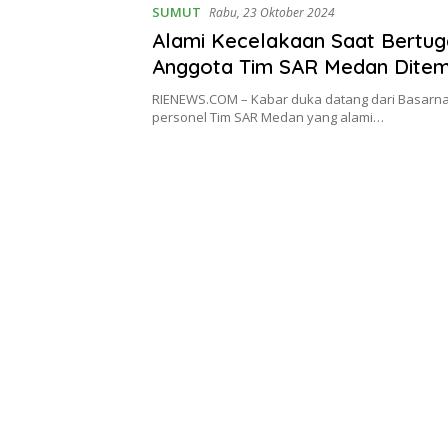
SUMUT
Rabu, 23 Oktober 2024
Alami Kecelakaan Saat Bertu
Anggota Tim SAR Medan Dite
Tewas
RIENEWS.COM – Kabar duka datang dari Basarn
personel Tim SAR Medan yang alami…