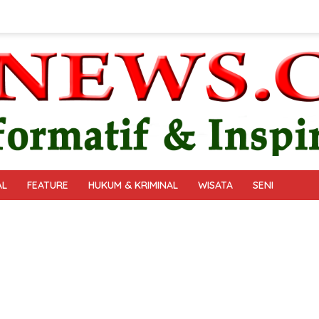
AL
FEATURE
HUKUM & KRIMINAL
WISATA
SENI