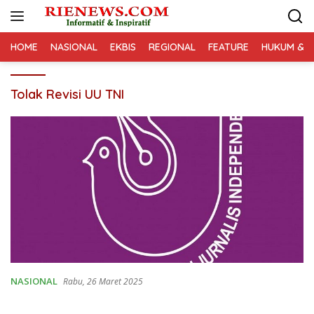
Langsung
ke
konten
HOME
NASIONAL
EKBIS
REGIONAL
FEATURE
HUKUM & K
Tolak Revisi UU TNI
NASIONAL
Rabu, 26 Maret 2025