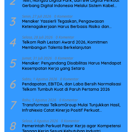
2
Telin, Nongsa Digital Park, dan BW Digital Perkuat
Gerbang Digital Indonesia Melalui Sistem Kabel
Laut NCC
3
Senin, 27 Juli 2026
0 Komentar
Menaker Yassierli Tegaskan, Pengawasan
Ketenagakerjaan Harus Berbasis Risiko dan
Preventif
4
Selasa, 28 Juli 2026
0 Komentar
Telkom Raih Lestari Award 2026, Komitmen
Membangun Talenta Berkelanjutan
5
Jumat, 31 Juli 2026
0 Komentar
Menaker: Penyandang Disabilitas Harus Mendapat
Kesempatan Kerja yang Setara
6
Sabtu, 1 Agustus 2026
0 Komentar
Pendapatan, EBITDA, dan Laba Bersih Normalisasi
Telkom Tumbuh Kuat di Paruh Pertama 2026
7
Rabu, 5 Agustus 2026
0 Komentar
Transformasi TelkomGroup Mulai Tunjukkan Hasil,
InfraNexia Catat Kinerja Positif Perkuat
Infrastruktur Digital Nasional
8
Selasa, 4 Agustus 2026
0 Komentar
Pemerintah Perkuat Pasar Kerja agar Kompetensi
Tenaga Kerja Sesuai Kebutuhan Industri