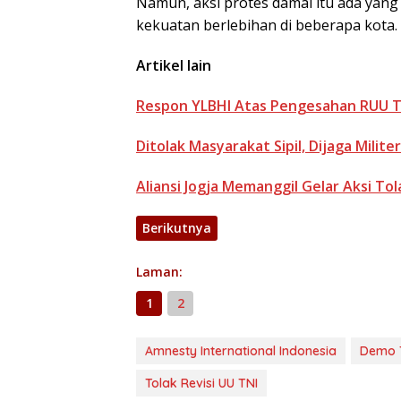
Namun, aksi protes damai itu ada yang
kekuatan berlebihan di beberapa kota.
Artikel lain
Respon YLBHI Atas Pengesahan RUU T
Ditolak Masyarakat Sipil, Dijaga Milit
Aliansi Jogja Memanggil Gelar Aksi Tol
Berikutnya
Laman:
1
2
Amnesty International Indonesia
Demo T
Tolak Revisi UU TNI