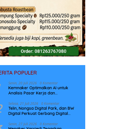
ERITA POPULER
Senin, 20 Juli 2026
0 Komentar
Kemnaker Optimalkan AI untuk
Analisis Pasar Kerja dan
Perencanaan Pelatihan
2
Selasa, 21 Juli 2026
0 Komentar
Telin, Nongsa Digital Park, dan BW
Digital Perkuat Gerbang Digital
Indonesia Melalui Sistem Kabel Laut
NCC
3
Senin, 27 Juli 2026
0 Komentar
Menaker Yassierli Tegaskan,