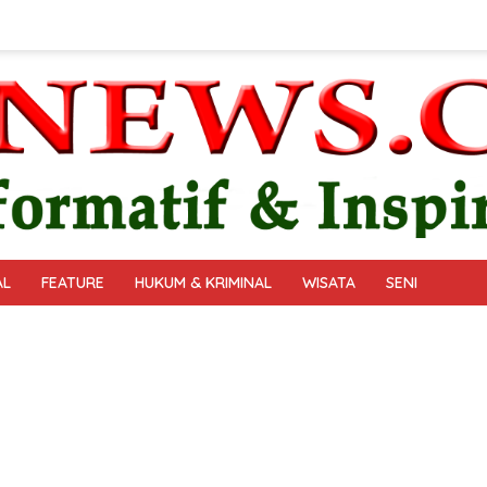
AL
FEATURE
HUKUM & KRIMINAL
WISATA
SENI