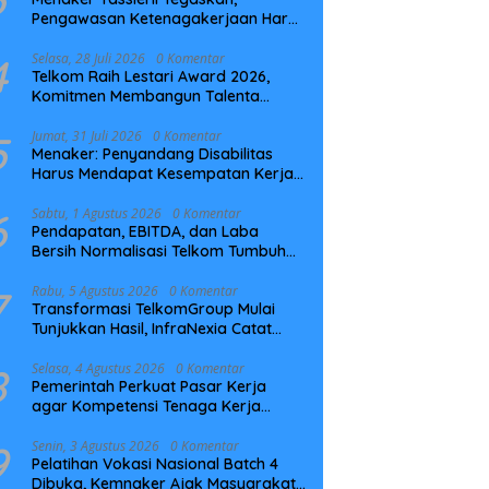
Pengawasan Ketenagakerjaan Harus
Berbasis Risiko dan Preventif
4
Selasa, 28 Juli 2026
0 Komentar
Telkom Raih Lestari Award 2026,
Komitmen Membangun Talenta
Berkelanjutan
5
Jumat, 31 Juli 2026
0 Komentar
Menaker: Penyandang Disabilitas
Harus Mendapat Kesempatan Kerja
yang Setara
6
Sabtu, 1 Agustus 2026
0 Komentar
Pendapatan, EBITDA, dan Laba
Bersih Normalisasi Telkom Tumbuh
Kuat di Paruh Pertama 2026
7
Rabu, 5 Agustus 2026
0 Komentar
Transformasi TelkomGroup Mulai
Tunjukkan Hasil, InfraNexia Catat
Kinerja Positif Perkuat Infrastruktur
Digital Nasional
8
Selasa, 4 Agustus 2026
0 Komentar
Pemerintah Perkuat Pasar Kerja
agar Kompetensi Tenaga Kerja
Sesuai Kebutuhan Industri
9
Senin, 3 Agustus 2026
0 Komentar
Pelatihan Vokasi Nasional Batch 4
Dibuka, Kemnaker Ajak Masyarakat