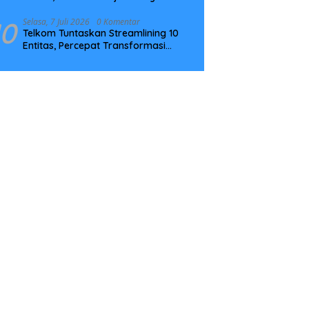
Tingkatkan Kompetensi
10
Selasa, 7 Juli 2026
0 Komentar
Telkom Tuntaskan Streamlining 10
Entitas, Percepat Transformasi
Menuju Strategic Holding