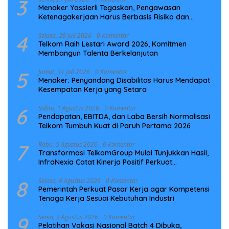
3
Menaker Yassierli Tegaskan, Pengawasan
Ketenagakerjaan Harus Berbasis Risiko dan
Preventif
4
Selasa, 28 Juli 2026
0 Komentar
Telkom Raih Lestari Award 2026, Komitmen
Membangun Talenta Berkelanjutan
5
Jumat, 31 Juli 2026
0 Komentar
Menaker: Penyandang Disabilitas Harus Mendapat
Kesempatan Kerja yang Setara
6
Sabtu, 1 Agustus 2026
0 Komentar
Pendapatan, EBITDA, dan Laba Bersih Normalisasi
Telkom Tumbuh Kuat di Paruh Pertama 2026
7
Rabu, 5 Agustus 2026
0 Komentar
Transformasi TelkomGroup Mulai Tunjukkan Hasil,
InfraNexia Catat Kinerja Positif Perkuat
Infrastruktur Digital Nasional
8
Selasa, 4 Agustus 2026
0 Komentar
Pemerintah Perkuat Pasar Kerja agar Kompetensi
Tenaga Kerja Sesuai Kebutuhan Industri
9
Senin, 3 Agustus 2026
0 Komentar
Pelatihan Vokasi Nasional Batch 4 Dibuka,