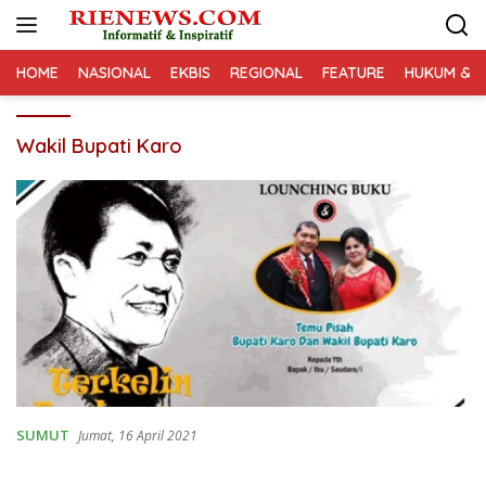
Langsung
ke
konten
HOME
NASIONAL
EKBIS
REGIONAL
FEATURE
HUKUM & K
Wakil Bupati Karo
SUMUT
Jumat, 16 April 2021