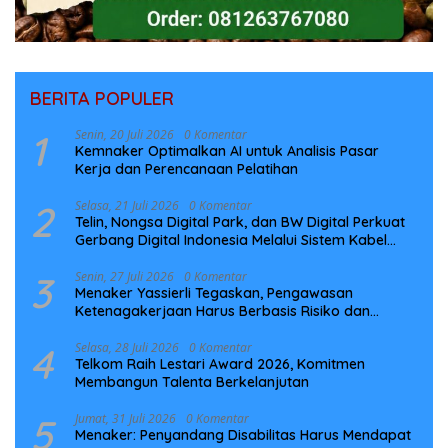
BERITA POPULER
1
Senin, 20 Juli 2026
0 Komentar
Kemnaker Optimalkan AI untuk Analisis Pasar
Kerja dan Perencanaan Pelatihan
2
Selasa, 21 Juli 2026
0 Komentar
Telin, Nongsa Digital Park, dan BW Digital Perkuat
Gerbang Digital Indonesia Melalui Sistem Kabel
Laut NCC
3
Senin, 27 Juli 2026
0 Komentar
Menaker Yassierli Tegaskan, Pengawasan
Ketenagakerjaan Harus Berbasis Risiko dan
Preventif
4
Selasa, 28 Juli 2026
0 Komentar
Telkom Raih Lestari Award 2026, Komitmen
Membangun Talenta Berkelanjutan
5
Jumat, 31 Juli 2026
0 Komentar
Menaker: Penyandang Disabilitas Harus Mendapat