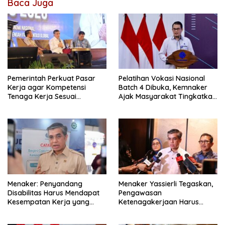
Baca Juga
Pemerintah Perkuat Pasar
Pelatihan Vokasi Nasional
Kerja agar Kompetensi
Batch 4 Dibuka, Kemnaker
Tenaga Kerja Sesuai
Ajak Masyarakat Tingkatkan
Kebutuhan Industri
Kompetensi
Menaker: Penyandang
Menaker Yassierli Tegaskan,
Disabilitas Harus Mendapat
Pengawasan
Kesempatan Kerja yang
Ketenagakerjaan Harus
Setara
Berbasis Risiko dan Preventif