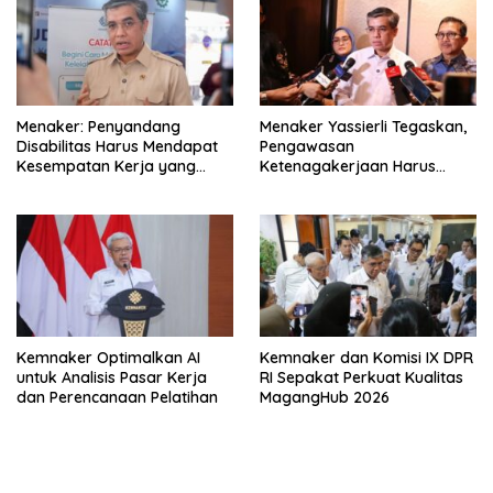
Menaker: Penyandang
Menaker Yassierli Tegaskan,
Disabilitas Harus Mendapat
Pengawasan
Kesempatan Kerja yang
Ketenagakerjaan Harus
Setara
Berbasis Risiko dan Preventif
Kemnaker Optimalkan AI
Kemnaker dan Komisi IX DPR
untuk Analisis Pasar Kerja
RI Sepakat Perkuat Kualitas
dan Perencanaan Pelatihan
MagangHub 2026