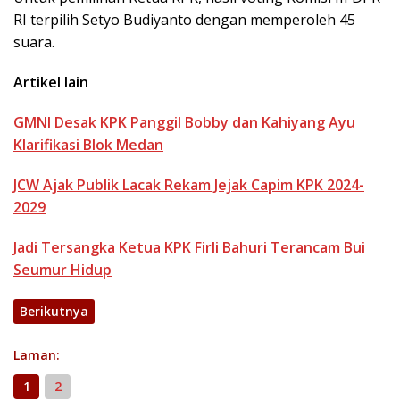
RI terpilih Setyo Budiyanto dengan memperoleh 45
suara.
Artikel lain
GMNI Desak KPK Panggil Bobby dan Kahiyang Ayu
Klarifikasi Blok Medan
JCW Ajak Publik Lacak Rekam Jejak Capim KPK 2024-
2029
Jadi Tersangka Ketua KPK Firli Bahuri Terancam Bui
Seumur Hidup
Berikutnya
Laman:
1
2