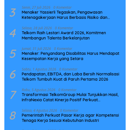
Laut NCC
3
Senin, 27 Juli 2026
0 Komentar
Menaker Yassierli Tegaskan, Pengawasan
Ketenagakerjaan Harus Berbasis Risiko dan
Preventif
4
Selasa, 28 Juli 2026
0 Komentar
Telkom Raih Lestari Award 2026, Komitmen
Membangun Talenta Berkelanjutan
5
Jumat, 31 Juli 2026
0 Komentar
Menaker: Penyandang Disabilitas Harus Mendapat
Kesempatan Kerja yang Setara
6
Sabtu, 1 Agustus 2026
0 Komentar
Pendapatan, EBITDA, dan Laba Bersih Normalisasi
Telkom Tumbuh Kuat di Paruh Pertama 2026
7
Rabu, 5 Agustus 2026
0 Komentar
Transformasi TelkomGroup Mulai Tunjukkan Hasil,
InfraNexia Catat Kinerja Positif Perkuat
Infrastruktur Digital Nasional
8
Selasa, 4 Agustus 2026
0 Komentar
Pemerintah Perkuat Pasar Kerja agar Kompetensi
Tenaga Kerja Sesuai Kebutuhan Industri