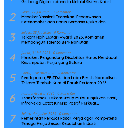
Gerbang Digital Indonesia Melalui Sistem Kabel
Laut NCC
2
Senin, 27 Juli 2026
0 Komentar
Menaker Yassierli Tegaskan, Pengawasan
Ketenagakerjaan Harus Berbasis Risiko dan
Preventif
3
Selasa, 28 Juli 2026
0 Komentar
Telkom Raih Lestari Award 2026, Komitmen
Membangun Talenta Berkelanjutan
4
Jumat, 31 Juli 2026
0 Komentar
Menaker: Penyandang Disabilitas Harus Mendapat
Kesempatan Kerja yang Setara
5
Sabtu, 1 Agustus 2026
0 Komentar
Pendapatan, EBITDA, dan Laba Bersih Normalisasi
Telkom Tumbuh Kuat di Paruh Pertama 2026
6
Rabu, 5 Agustus 2026
0 Komentar
Transformasi TelkomGroup Mulai Tunjukkan Hasil,
InfraNexia Catat Kinerja Positif Perkuat
Infrastruktur Digital Nasional
7
Selasa, 4 Agustus 2026
0 Komentar
Pemerintah Perkuat Pasar Kerja agar Kompetensi
Tenaga Kerja Sesuai Kebutuhan Industri