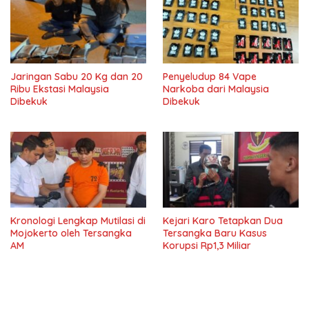
Jaringan Sabu 20 Kg dan 20
Penyeludup 84 Vape
Ribu Ekstasi Malaysia
Narkoba dari Malaysia
Dibekuk
Dibekuk
Kronologi Lengkap Mutilasi di
Kejari Karo Tetapkan Dua
Mojokerto oleh Tersangka
Tersangka Baru Kasus
AM
Korupsi Rp1,3 Miliar