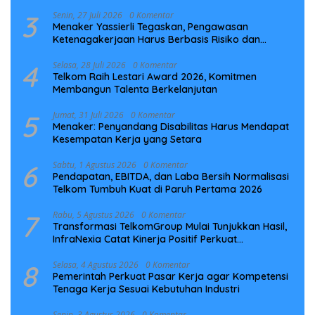
Laut NCC
3
Senin, 27 Juli 2026
0 Komentar
Menaker Yassierli Tegaskan, Pengawasan
Ketenagakerjaan Harus Berbasis Risiko dan
Preventif
4
Selasa, 28 Juli 2026
0 Komentar
Telkom Raih Lestari Award 2026, Komitmen
Membangun Talenta Berkelanjutan
5
Jumat, 31 Juli 2026
0 Komentar
Menaker: Penyandang Disabilitas Harus Mendapat
Kesempatan Kerja yang Setara
6
Sabtu, 1 Agustus 2026
0 Komentar
Pendapatan, EBITDA, dan Laba Bersih Normalisasi
Telkom Tumbuh Kuat di Paruh Pertama 2026
7
Rabu, 5 Agustus 2026
0 Komentar
Transformasi TelkomGroup Mulai Tunjukkan Hasil,
InfraNexia Catat Kinerja Positif Perkuat
Infrastruktur Digital Nasional
8
Selasa, 4 Agustus 2026
0 Komentar
Pemerintah Perkuat Pasar Kerja agar Kompetensi
Tenaga Kerja Sesuai Kebutuhan Industri
Senin, 3 Agustus 2026
0 Komentar