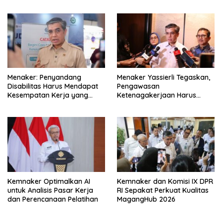
Kebutuhan Industri
Kompetensi
Menaker: Penyandang
Menaker Yassierli Tegaskan,
Disabilitas Harus Mendapat
Pengawasan
Kesempatan Kerja yang
Ketenagakerjaan Harus
Setara
Berbasis Risiko dan Preventif
Kemnaker Optimalkan AI
Kemnaker dan Komisi IX DPR
untuk Analisis Pasar Kerja
RI Sepakat Perkuat Kualitas
dan Perencanaan Pelatihan
MagangHub 2026