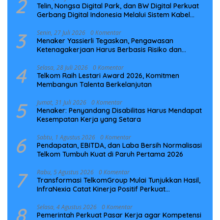
2
Telin, Nongsa Digital Park, dan BW Digital Perkuat
Gerbang Digital Indonesia Melalui Sistem Kabel
Laut NCC
3
Senin, 27 Juli 2026
0 Komentar
Menaker Yassierli Tegaskan, Pengawasan
Ketenagakerjaan Harus Berbasis Risiko dan
Preventif
4
Selasa, 28 Juli 2026
0 Komentar
Telkom Raih Lestari Award 2026, Komitmen
Membangun Talenta Berkelanjutan
5
Jumat, 31 Juli 2026
0 Komentar
Menaker: Penyandang Disabilitas Harus Mendapat
Kesempatan Kerja yang Setara
6
Sabtu, 1 Agustus 2026
0 Komentar
Pendapatan, EBITDA, dan Laba Bersih Normalisasi
Telkom Tumbuh Kuat di Paruh Pertama 2026
7
Rabu, 5 Agustus 2026
0 Komentar
Transformasi TelkomGroup Mulai Tunjukkan Hasil,
InfraNexia Catat Kinerja Positif Perkuat
Infrastruktur Digital Nasional
8
Selasa, 4 Agustus 2026
0 Komentar
Pemerintah Perkuat Pasar Kerja agar Kompetensi