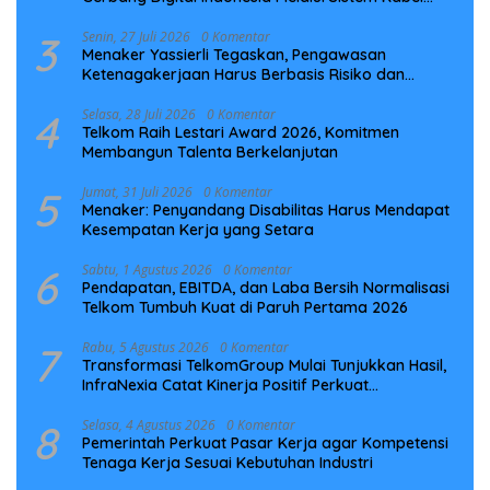
Laut NCC
3
Senin, 27 Juli 2026
0 Komentar
Menaker Yassierli Tegaskan, Pengawasan
Ketenagakerjaan Harus Berbasis Risiko dan
Preventif
4
Selasa, 28 Juli 2026
0 Komentar
Telkom Raih Lestari Award 2026, Komitmen
Membangun Talenta Berkelanjutan
5
Jumat, 31 Juli 2026
0 Komentar
Menaker: Penyandang Disabilitas Harus Mendapat
Kesempatan Kerja yang Setara
6
Sabtu, 1 Agustus 2026
0 Komentar
Pendapatan, EBITDA, dan Laba Bersih Normalisasi
Telkom Tumbuh Kuat di Paruh Pertama 2026
7
Rabu, 5 Agustus 2026
0 Komentar
Transformasi TelkomGroup Mulai Tunjukkan Hasil,
InfraNexia Catat Kinerja Positif Perkuat
Infrastruktur Digital Nasional
8
Selasa, 4 Agustus 2026
0 Komentar
Pemerintah Perkuat Pasar Kerja agar Kompetensi
Tenaga Kerja Sesuai Kebutuhan Industri