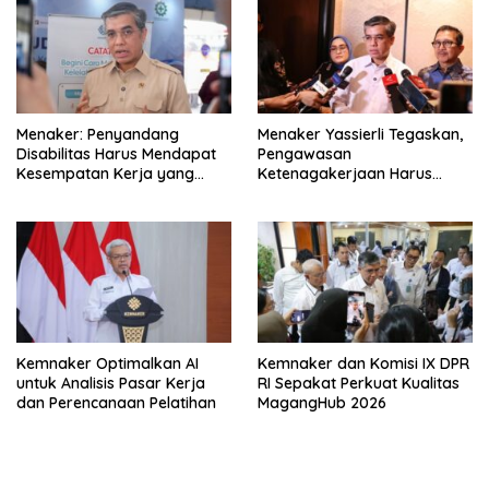
Menaker: Penyandang
Menaker Yassierli Tegaskan,
Disabilitas Harus Mendapat
Pengawasan
Kesempatan Kerja yang
Ketenagakerjaan Harus
Setara
Berbasis Risiko dan Preventif
Kemnaker Optimalkan AI
Kemnaker dan Komisi IX DPR
untuk Analisis Pasar Kerja
RI Sepakat Perkuat Kualitas
dan Perencanaan Pelatihan
MagangHub 2026