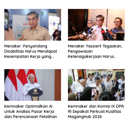
Kebutuhan Industri
Kompetensi
Menaker: Penyandang
Menaker Yassierli Tegaskan,
Disabilitas Harus Mendapat
Pengawasan
Kesempatan Kerja yang
Ketenagakerjaan Harus
Setara
Berbasis Risiko dan Preventif
Kemnaker Optimalkan AI
Kemnaker dan Komisi IX DPR
untuk Analisis Pasar Kerja
RI Sepakat Perkuat Kualitas
dan Perencanaan Pelatihan
MagangHub 2026