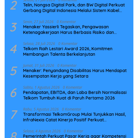
2
Telin, Nongsa Digital Park, dan BW Digital Perkuat
Gerbang Digital Indonesia Melalui Sistem Kabel
Laut NCC
3
Senin, 27 Juli 2026
0 Komentar
Menaker Yassierli Tegaskan, Pengawasan
Ketenagakerjaan Harus Berbasis Risiko dan
Preventif
4
Selasa, 28 Juli 2026
0 Komentar
Telkom Raih Lestari Award 2026, Komitmen
Membangun Talenta Berkelanjutan
5
Jumat, 31 Juli 2026
0 Komentar
Menaker: Penyandang Disabilitas Harus Mendapat
Kesempatan Kerja yang Setara
6
Sabtu, 1 Agustus 2026
0 Komentar
Pendapatan, EBITDA, dan Laba Bersih Normalisasi
Telkom Tumbuh Kuat di Paruh Pertama 2026
7
Rabu, 5 Agustus 2026
0 Komentar
Transformasi TelkomGroup Mulai Tunjukkan Hasil,
InfraNexia Catat Kinerja Positif Perkuat
Infrastruktur Digital Nasional
8
Selasa, 4 Agustus 2026
0 Komentar
Pemerintah Perkuat Pasar Kerja agar Kompetensi