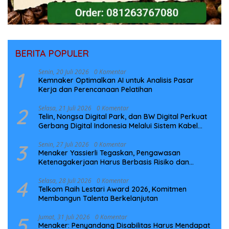
BERITA POPULER
1
Senin, 20 Juli 2026
0 Komentar
Kemnaker Optimalkan AI untuk Analisis Pasar
Kerja dan Perencanaan Pelatihan
2
Selasa, 21 Juli 2026
0 Komentar
Telin, Nongsa Digital Park, dan BW Digital Perkuat
Gerbang Digital Indonesia Melalui Sistem Kabel
Laut NCC
3
Senin, 27 Juli 2026
0 Komentar
Menaker Yassierli Tegaskan, Pengawasan
Ketenagakerjaan Harus Berbasis Risiko dan
Preventif
4
Selasa, 28 Juli 2026
0 Komentar
Telkom Raih Lestari Award 2026, Komitmen
Membangun Talenta Berkelanjutan
5
Jumat, 31 Juli 2026
0 Komentar
Menaker: Penyandang Disabilitas Harus Mendapat