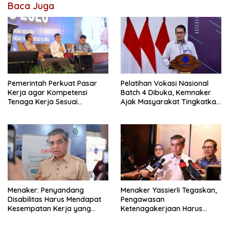
Baca Juga
Pemerintah Perkuat Pasar
Pelatihan Vokasi Nasional
Kerja agar Kompetensi
Batch 4 Dibuka, Kemnaker
Tenaga Kerja Sesuai
Ajak Masyarakat Tingkatkan
Kebutuhan Industri
Kompetensi
Menaker: Penyandang
Menaker Yassierli Tegaskan,
Disabilitas Harus Mendapat
Pengawasan
Kesempatan Kerja yang
Ketenagakerjaan Harus
Setara
Berbasis Risiko dan Preventif