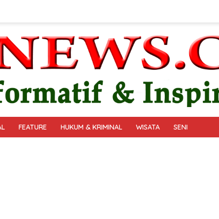
AL
FEATURE
HUKUM & KRIMINAL
WISATA
SENI