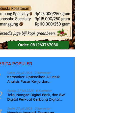
ERITA POPULER
Senin, 20 Juli 2026
0 Komentar
Kemnaker Optimalkan AI untuk
Analisis Pasar Kerja dan
Perencanaan Pelatihan
2
Selasa, 21 Juli 2026
0 Komentar
Telin, Nongsa Digital Park, dan BW
Digital Perkuat Gerbang Digital
Indonesia Melalui Sistem Kabel Laut
NCC
3
Senin, 27 Juli 2026
0 Komentar
Menaker Yassierli Tegaskan,