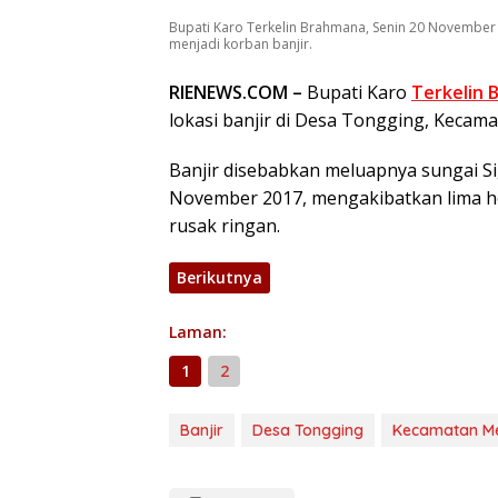
Bupati Karo Terkelin Brahmana, Senin 20 Novembe
menjadi korban banjir.
RIENEWS.COM –
Bupati Karo
Terkelin 
lokasi banjir di Desa Tongging, Kecam
Banjir disebabkan meluapnya sungai S
November 2017, mengakibatkan lima h
rusak ringan.
Berikutnya
Laman:
1
2
Banjir
Desa Tongging
Kecamatan M