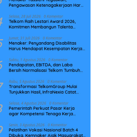
Pengawasan Ketenagakerjaan Harus
Berbasis Risiko dan Preventif
4
Selasa, 28 Juli 2026
0 Komentar
Telkom Raih Lestari Award 2026,
Komitmen Membangun Talenta
Berkelanjutan
5
Jumat, 31 Juli 2026
0 Komentar
Menaker: Penyandang Disabilitas
Harus Mendapat Kesempatan Kerja
yang Setara
6
Sabtu, 1 Agustus 2026
0 Komentar
Pendapatan, EBITDA, dan Laba
Bersih Normalisasi Telkom Tumbuh
Kuat di Paruh Pertama 2026
7
Rabu, 5 Agustus 2026
0 Komentar
Transformasi TelkomGroup Mulai
Tunjukkan Hasil, InfraNexia Catat
Kinerja Positif Perkuat Infrastruktur
Digital Nasional
8
Selasa, 4 Agustus 2026
0 Komentar
Pemerintah Perkuat Pasar Kerja
agar Kompetensi Tenaga Kerja
Sesuai Kebutuhan Industri
9
Senin, 3 Agustus 2026
0 Komentar
Pelatihan Vokasi Nasional Batch 4
Dibuka, Kemnaker Ajak Masyarakat