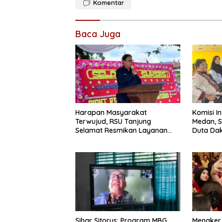
Komentar
Baca Juga
Harapan Masyarakat
Komisi I
Terwujud, RSU Tanjung
Medan, S
Selamat Resmikan Layanan
Duta Dak
BPJS Kesehatan
Sihar Sitorus: Program MBG
Menaker