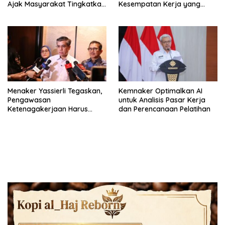
Ajak Masyarakat Tingkatkan
Kesempatan Kerja yang
Kompetensi
Setara
Menaker Yassierli Tegaskan,
Kemnaker Optimalkan AI
Pengawasan
untuk Analisis Pasar Kerja
Ketenagakerjaan Harus
dan Perencanaan Pelatihan
Berbasis Risiko dan Preventif