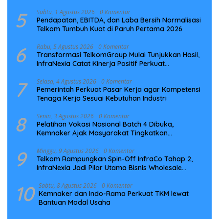
5
Sabtu, 1 Agustus 2026
0 Komentar
Pendapatan, EBITDA, dan Laba Bersih Normalisasi
Telkom Tumbuh Kuat di Paruh Pertama 2026
6
Rabu, 5 Agustus 2026
0 Komentar
Transformasi TelkomGroup Mulai Tunjukkan Hasil,
InfraNexia Catat Kinerja Positif Perkuat
Infrastruktur Digital Nasional
7
Selasa, 4 Agustus 2026
0 Komentar
Pemerintah Perkuat Pasar Kerja agar Kompetensi
Tenaga Kerja Sesuai Kebutuhan Industri
8
Senin, 3 Agustus 2026
0 Komentar
Pelatihan Vokasi Nasional Batch 4 Dibuka,
Kemnaker Ajak Masyarakat Tingkatkan
Kompetensi
9
Minggu, 9 Agustus 2026
0 Komentar
Telkom Rampungkan Spin-Off InfraCo Tahap 2,
InfraNexia Jadi Pilar Utama Bisnis Wholesale
Connectivity
10
Sabtu, 8 Agustus 2026
0 Komentar
Kemnaker dan Indo-Rama Perkuat TKM lewat
Bantuan Modal Usaha